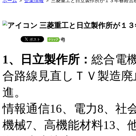
ホーム
＞
企業情報
＞ 三菱重工と日立製作所が１３年春経営統
三菱重工と日立製作所が１３
1、日立製作所：
総合電
合路線見直しＴＶ製造廃
進。
情報通信16、電力8、社
機械7、高機能材料13、他