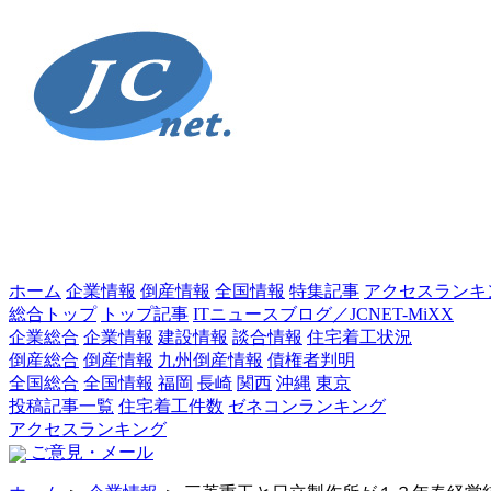
ホーム
企業情報
倒産情報
全国情報
特集記事
アクセスランキ
総合トップ
トップ記事
ITニュースブログ／JCNET-MiXX
企業総合
企業情報
建設情報
談合情報
住宅着工状況
倒産総合
倒産情報
九州倒産情報
債権者判明
全国総合
全国情報
福岡
長崎
関西
沖縄
東京
投稿記事一覧
住宅着工件数
ゼネコンランキング
アクセスランキング
ご意見・メール