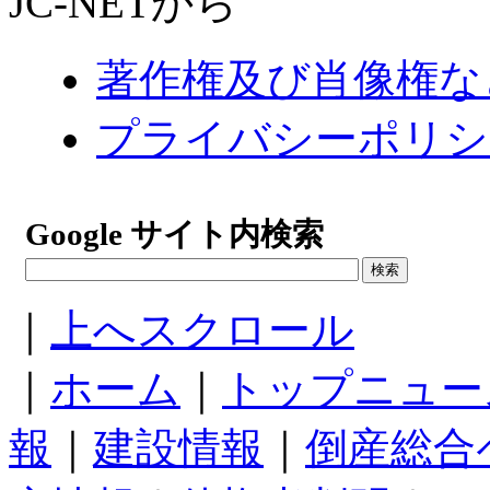
JC-NETから
著作権及び肖像権な
プライバシーポリシ
Google サイト内検索
｜
上へスクロール
｜
ホーム
｜
トップニュー
報
｜
建設情報
｜
倒産総合