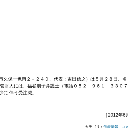
市久保一色南２－２４０、代表：吉田信之）は５月２８日、名
産管財人には、福谷朋子弁護士（電話０５２－９６１－３３０
少に 伴う受注減。
[ 2012年6
カテゴリ：
倒産情報
|
コメ