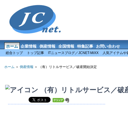
ホーム
企業情報
倒産情報
全国情報
特集記事
お問い合わせ
総合トップ
トップ記事
ITニュースブログ／JCNET-MiXX
人気アイテムや
ホーム
＞
倒産情報
＞ （有）リトルサービス／破産開始決定
（有）リトルサービス／破