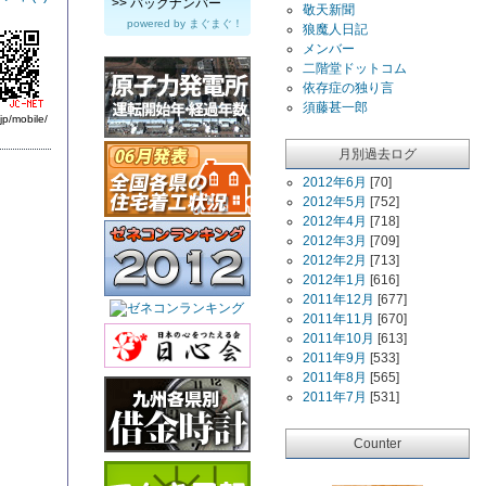
>>
バックナンバー
敬天新聞
powered by
まぐまぐ！
狼魔人日記
メンバー
二階堂ドットコム
依存症の独り言
須藤甚一郎
jp/mobile/
月別過去ログ
2012年6月
[70]
2012年5月
[752]
2012年4月
[718]
2012年3月
[709]
2012年2月
[713]
2012年1月
[616]
2011年12月
[677]
2011年11月
[670]
2011年10月
[613]
2011年9月
[533]
2011年8月
[565]
2011年7月
[531]
Counter