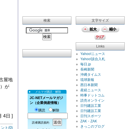
検索
文字サイズ
Links
Yahoo!ニュース
Yahoo!談合入札
毎日.jp
長崎新聞
沖縄タイムス
古屋地
琉球新報
西日本新聞
７）が
産経ニュース
メルマガ購読・解除
時事ドットコム
JC-NETメールマガジ
読売オンライン
ン（企業倒産情報）
日刊建設工業
購読
解除
日刊建設工業
月 4日 ]
日刊スポーツ
ZAK・ZAK
読者購読規約
きっこのブログ
ント(
0
)