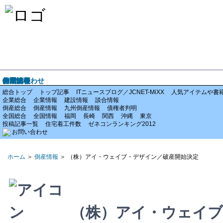
ホーム
企業情報
倒産情報
全国情報
特集記事
お問い合わせ
総合トップ
トップ記事
ITニュースブログ／JCNET-MiXX
人気アイテムや書
企業総合
企業情報
建設情報
談合情報
倒産総合
倒産情報
九州倒産情報
債権者判明
全国総合
全国情報
福岡
長崎
関西
沖縄
東京
投稿記事一覧
住宅着工件数
ゼネコンランキング2012
お問い合わせ
ホーム
＞
倒産情報
＞ （株）アイ・ウェイブ・デザイン／破産開始決定
（株）アイ・ウェイブ