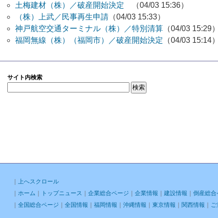
土梅建材（株）／破産開始決定
（04/03 15:36）
（株）上武／民事再生申請
（04/03 15:33）
神戸航空交通ターミナル（株）／特別清算
（04/03 15:29
福岡無線（株）（福岡市）／破産開始決定
（04/03 15:14
サイト内検索
｜
上へスクロール
｜
ホーム
｜
トップニュース
｜
企業総合ページ
｜
企業情報
｜
建設情報
｜
倒産総合
｜
全国総合ページ
｜
全国情報
｜
福岡情報
｜
沖縄情報
｜
東京情報
｜
関西情報
｜
ご