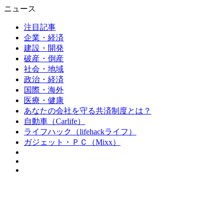
ニュース
注目記事
企業・経済
建設・開発
破産・倒産
社会・地域
政治・経済
国際・海外
医療・健康
あなたの会社を守る共済制度とは？
自動車（Carlife）
ライフハック（lifehackライフ）
ガジェット・ＰＣ（Mixx）