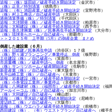
追報：（株）坂田組／破産手続き開始決定
（金沢市）
（株）正見／特別清算
（徳島市）
追報：（有）池田産業／破産手続き開始決定
（宜野湾市）
（株）村上工務店／自己破産申請
（大田区）
港南清算準備（株）／特別清算
（千代田区）
追報：大洋開発（株）／破産手続き開始決定
（柏原市）
追報：大昭建設（株）／破産手続き開始決定
（西予市）
追報：美久津興業（株）／民事再生手続き開始決定
（大分市
（株）琉球美らホーム／自己破産へ
（那覇市）
＞＞２０１５年 上半期（5月）の倒産企業 まとめ
倒産した建設業（６月）
（株）日総建／民事再生申請
（渋谷区）１７億
（株）野々瀬プランニング／事業停止 倒産
（板野郡）
土佐建設（株）／自己破産へ
（箕面市）
市原重機（株）／破産申請へ 倒産
（名古屋市）
（株）サンリツホーム／破産開始決定
（生駒市）
新星産業（株）／自己破産へ
（東大阪市）
丸升山崎工業（株）／自己破産へ
（天童市）
追報：岩倉建設（株）／破産手続き開始決定
（一宮市）
（株）小巻電設工業所／事業停止
（京都市）
追報：八洲建材（株）（福岡市）／破産手続き開始決定
（福
アールイーコム（株）／自己破産へ
（加古川市）
（株）大同建設／自己破産へ
（檜山郡）
追報：（株）早水組／破産手続き開始決定
（尼崎市）
渡辺鉄工（株）／自己破産へ
（大阪市）
追報：（株）ウエハラ／破産手続き開始決定
（前橋市）
西田建設（株）、（有）ウエストプラン／自己破産へ
（横手