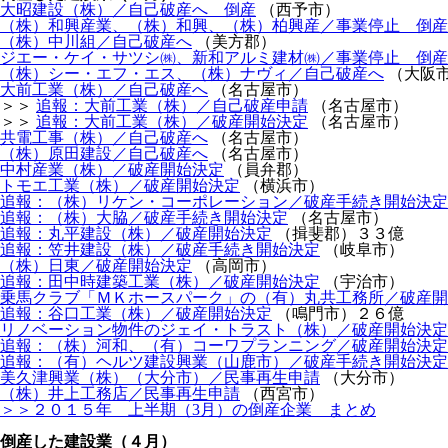
大昭建設（株）／自己破産へ 倒産
（西予市）
（株）和興産業、（株）和興、（株）柏興産／事業停止 倒産
（株）中川組／自己破産へ
（美方郡）
ジエー・ケイ・サツシ㈱、新和アルミ建材㈱／事業停止 倒産
（株）シー・エフ・エス、（株）ナヴィ／自己破産へ
（大阪
大前工業（株）／自己破産へ
（名古屋市）
＞＞
追報：大前工業（株）／自己破産申請
（名古屋市）
＞＞
追報：大前工業（株）／破産開始決定
（名古屋市）
共電工事（株）／自己破産へ
（名古屋市）
（株）原田建設／自己破産へ
（名古屋市）
中村産業（株）／破産開始決定
（員弁郡）
トモエ工業（株）／破産開始決定
（横浜市）
追報：（株）リケン・コーポレーション／破産手続き開始決定
追報：（株）大脇／破産手続き開始決定
（名古屋市）
追報：丸平建設（株）／破産開始決定
（揖斐郡）３３億
追報：笠井建設（株）／破産手続き開始決定
（岐阜市）
（株）日東／破産開始決定
（高岡市）
追報：田中時建築工業（株）／破産開始決定
（宇治市）
乗馬クラブ「ＭＫホースパーク」の（有）丸共工務所／破産開
追報：谷口工業（株）／破産開始決定
（鳴門市）２６億
リノベーション物件のジェイ・トラスト（株）／破産開始決定
追報：（株）河和、（有）コーワプランニング／破産開始決定
追報：（有）ヘルツ建設興業（山鹿市）／破産手続き開始決定
美久津興業（株）（大分市）／民事再生申請
（大分市）
（株）井上工務店／民事再生申請
（西宮市）
＞＞２０１５年 上半期（3月）の倒産企業 まとめ
倒産した建設業（４月）