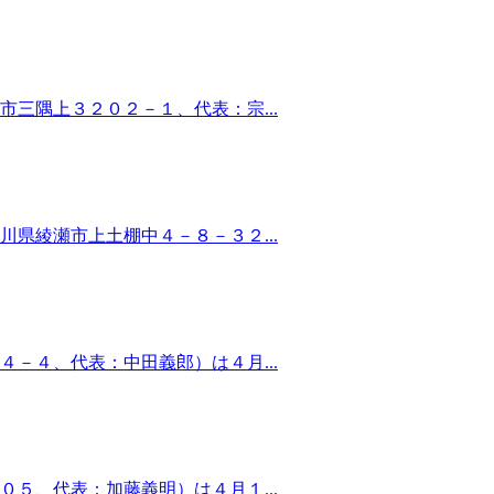
三隅上３２０２－１、代表：宗...
県綾瀬市上土棚中４－８－３２...
－４、代表：中田義郎）は４月...
５、代表：加藤義明）は４月１...