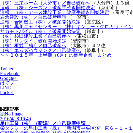
（株）三栄ホーム（大分市）／自己破産へ
（大分市）１３億
追報：（株）シーズン／破産手続き開始決定
（京都市）
追報：（株）アース建設工業／破産手続き開始決定
（富良野
岩倉建設（株）／自己破産申請
（一宮市）
追報：合同機工（株）／破産開始決定
（文京区）
（株）黒川キャドセンター、（株）キショー・クロカワ・インタ
サカモトパイル（株）／破産開始決定
（鎌倉市）
（株）杉田建設工業／自己破産へ
（東松山市）
（株）リンダイ／破産開始決定
（碧南市）
（株）榎並工務店／自己破産へ
（大阪市）４２億
（株）エムズハウジング／自己破産へ
（岐阜市）
＞＞２０１５年 上半期（6月）の倒産企業 まとめ
Twitter
Facebook
Google+
はてブ
LINE
Pocket
関連記事
2016/4/28 16:46
星山工業（株）（新潟）／自己破産申請
栄タクシーの星山工業（株）（新潟市中央区沼垂東６－１－１９
信越倒産情報, 新潟倒産, 検索上位倒産情報