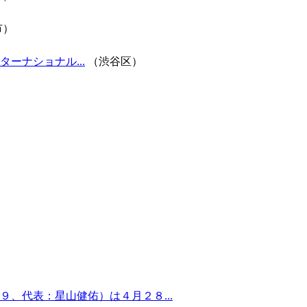
市）
ーナショナル...
（渋谷区）
、代表：星山健佑）は４月２８...