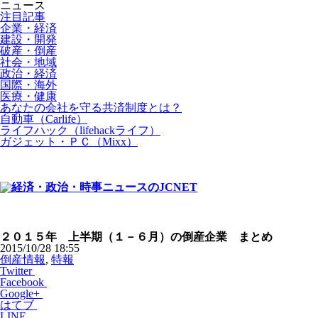
ニュース
注目記事
企業・経済
建設・開発
破産・倒産
社会・地域
政治・経済
国際・海外
医療・健康
あなたの会社を守る共済制度とは？
自動車（Carlife）
ライフハック（lifehackライフ）
ガジェット・ＰＣ（Mixx）
２０１５年 上半期（１－６月）の倒産企業 まとめ
2015/10/28 18:55
倒産情報
,
特報
Twitter
Facebook
Google+
はてブ
LINE