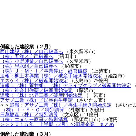
倒産した建設業（２月）
西山建設（株）／自己破産へ
（東久留米市）
（株）五洋／自己破産へ
（沼田市）
（株）小野興業／自己破産へ
（久留米市）
（株）早水組／自己破産へ
（尼崎市）
（株）Ｊ・Ｍ・Ｉ／事業停止 経営破綻
（上越市）
追報：柳土木興業（株）／破産手続き開始決定
（姫路市）
エスケイ（株）／破産開始決定
（広島市）75億円
追報：（株）荒井組、（株）アライブクラブ／破産開始決定
（株）神奈川住研／破産開始決定
（藤沢市）
追報：（株）北昇工業／破産開始決定
（一宮市）
アサノ工業（株）／民事再生申請
（さいたま市）
＞＞
追報：アサノ工業（株）／再生手続き開始決定
（さいた
（株）Ｉ・Ｙ・Ｇ／特別清算
（札幌市）20億円
日萬礦産（株）／特別清算
（文京区）11億円
（株）エヌケー商事／特別清算
（那須烏山市）29億円
＞＞２０１５年 上半期（2月）の倒産企業 まとめ
倒産した建設業（３月）