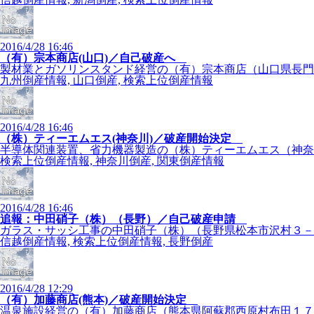
2016/4/28 16:46
（有）宗本商店(山口)／自己破産へ
製材業とガソリンスタンド経営の（有）宗本商店（山口県長門市
九州倒産情報, 山口倒産, 検索上位倒産情報
2016/4/28 16:46
（株）ティーエムエス(神奈川)／破産開始決定
半導体関連装置、省力機器製造の（株）ティーエムエス（神奈川
検索上位倒産情報, 神奈川倒産, 関東倒産情報
2016/4/28 16:46
追報：中田硝子（株）（長野）／自己破産申請
ガラス・サッシ工事の中田硝子（株）（長野県松本市沢村３－４
信越倒産情報, 検索上位倒産情報, 長野倒産
2016/4/28 12:29
（有）加藤商店(熊本)／破産開始決定
温泉施設経営の（有）加藤商店（熊本県阿蘇郡西原村布田１７０