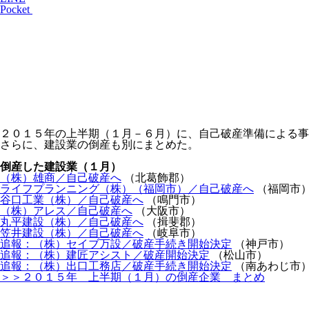
Pocket
２０１５年の上半期（１月－６月）に、自己破産準備による事
さらに、建設業の倒産も別にまとめた。
倒産した建設業（１月）
（株）雄商／自己破産へ
（北葛飾郡）
ライフプランニング（株）（福岡市）／自己破産へ
（福岡市
谷口工業（株）／自己破産へ
（鳴門市）
（株）アレス／自己破産へ
（大阪市）
丸平建設（株）／自己破産へ
（揖斐郡）
笠井建設（株）／自己破産へ
（岐阜市）
追報：（株）セイブ万設／破産手続き開始決定
（神戸市）
追報：（株）建匠アシスト／破産開始決定
（松山市）
追報：（株）出口工務店／破産手続き開始決定
（南あわじ市
＞＞２０１５年 上半期（１月）の倒産企業 まとめ