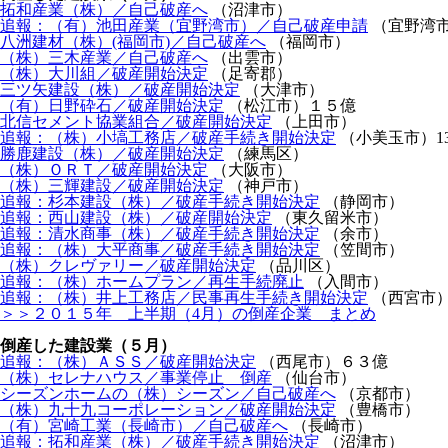
拓和産業（株）／自己破産へ
（沼津市）
追報：（有）池田産業（宜野湾市）／自己破産申請
（宜野湾
八洲建材（株）(福岡市)／自己破産へ
（福岡市）
（株）三木産業／自己破産へ
（出雲市）
（株）大川組／破産開始決定
（足寄郡）
三ツ矢建設（株）／破産開始決定
（大津市）
（有）日野砕石／破産開始決定
（松江市）１５億
北信セメント協業組合／破産開始決定
（上田市）
追報：（株）小塙工務店／破産手続き開始決定
（小美玉市）1
勝鹿建設（株）／破産開始決定
（練馬区）
（株）ＯＲＴ／破産開始決定
（大阪市）
（株）三輝建設／破産開始決定
（神戸市）
追報：杉本建設（株）／破産手続き開始決定
（静岡市）
追報：西山建設（株）／破産開始決定
（東久留米市）
追報：清水商事（株）／破産手続き開始決定
（余市）
追報：（株）大平商事／破産手続き開始決定
（笠間市）
（株）クレヴァリー／破産開始決定
（品川区）
追報：（株）ホームプラン／再生手続廃止
（入間市）
追報：（株）井上工務店／民事再生手続き開始決定
（西宮市
＞＞２０１５年 上半期（4月）の倒産企業 まとめ
倒産した建設業（５月）
追報：（株）ＡＳＳ／破産開始決定
（西尾市）６３億
（株）セレナハウス／事業停止 倒産
（仙台市）
シーズンホームの（株）シーズン／自己破産へ
（京都市）
（株）九十九コーポレーション／破産開始決定
（豊橋市）
（有）宮崎工業（長崎市）／自己破産へ
（長崎市）
追報：拓和産業（株）／破産手続き開始決定
（沼津市）