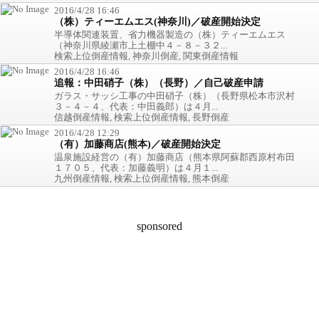
2016/4/28 16:46
（株）ティーエムエス(神奈川)／破産開始決定
半導体関連装置、省力機器製造の（株）ティーエムエス
（神奈川県綾瀬市上土棚中４－８－３２...
検索上位倒産情報, 神奈川倒産, 関東倒産情報
2016/4/28 16:46
追報：中田硝子（株）（長野）／自己破産申請
ガラス・サッシ工事の中田硝子（株）（長野県松本市沢村
３－４－４、代表：中田義郎）は４月...
信越倒産情報, 検索上位倒産情報, 長野倒産
2016/4/28 12:29
（有）加藤商店(熊本)／破産開始決定
温泉施設経営の（有）加藤商店（熊本県阿蘇郡西原村布田
１７０５、代表：加藤義明）は４月１...
九州倒産情報, 検索上位倒産情報, 熊本倒産
sponsored