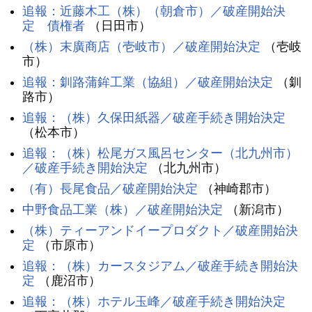
追報：近藤木工（株）（朝倉市）／破産開始決
定 債権者
（日田市）
（株）末廣商店（壱岐市）／破産開始決定
（壱岐
市）
追報：釧路蒲鉾工業（協組）／破産開始決定
（釧
路市）
追報：（株）久保田紙器／破産手続き開始決定
（松本市）
追報：（株）松尾ガス風呂センター（北九州市）
／破産手続き開始決定
（北九州市）
（有）長尾食品／破産開始決定
（神崎郡市）
中野食品工業（株）／破産開始決定
（新潟市）
（株）ティーアンドイープロダクト／破産開始決
定
（市原市）
追報：（株）カースタジアム／破産手続き開始決
定
（鹿沼市）
追報：（株）ホテル玉峰／破産手続き開始決定