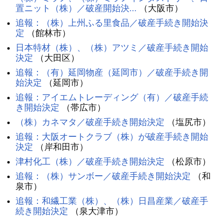
置ニット（株）／破産開始決...
（大阪市）
追報：（株）上州ふる里食品／破産手続き開始決
定
（館林市）
日本特材（株）、（株）アツミ／破産手続き開始
決定
（大田区）
追報：（有）延岡物産（延岡市）／破産手続き開
始決定
（延岡市）
追報：アイエムトレーディング（有）／破産手続
き開始決定
（帯広市）
（株）カネマタ／破産手続き開始決定
（塩尻市）
追報：大阪オートクラブ（株）が破産手続き開始
決定
（岸和田市）
津村化工（株）／破産手続き開始決定
（松原市）
追報：（株）サンボー／破産手続き開始決定
（和
泉市）
追報：和繊工業（株）、（株）日昌産業／破産手
続き開始決定
（泉大津市）