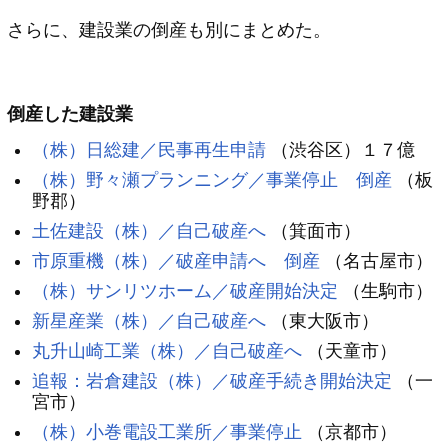
さらに、建設業の倒産も別にまとめた。
倒産した建設業
（株）日総建／民事再生申請
（渋谷区）１７億
（株）野々瀬プランニング／事業停止 倒産
（板
野郡）
土佐建設（株）／自己破産へ
（箕面市）
市原重機（株）／破産申請へ 倒産
（名古屋市）
（株）サンリツホーム／破産開始決定
（生駒市）
新星産業（株）／自己破産へ
（東大阪市）
丸升山崎工業（株）／自己破産へ
（天童市）
追報：岩倉建設（株）／破産手続き開始決定
（一
宮市）
（株）小巻電設工業所／事業停止
（京都市）