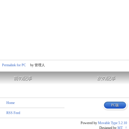
Permalink for PC
by 管理人
前の記事
次の記事
Home
PC版
RSS Feed
Powered by
Movable Type 5.2.10
Designed by
MT _^