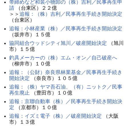
帯締めなど和装小物卸の（株）吉利／民事再生申
請
（台東区）２２億
＞＞
追報：（株）吉利／民事再生手続き開始決定
（台東区）
追報：小林産業（株）／民事再生手続き開始決定
（坂井市）１５億
協同組合ウッドシティ旭川／破産開始決定
（旭川
市）１５億
釣具メーカーの（株）エム・オン／自己破産へ
（柳井市）１０億
追報：（公財）奈良県林業基金／民事再生手続き
開始決定
（奈良市）１０５億
追報：（株）ヤマ吾石油、（有）ニットク／民事
再生廃止
（豊田市）１０億
追報：京聯自動車（株）／民事再生手続き開始決
定
（京都市）１０億
追報：イズミ電子（株）／破産開始決定
（大阪
市）１３億