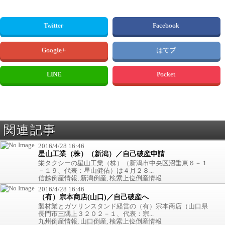
Twitter
Facebook
Google+
はてブ
LINE
Pocket
関連記事
2016/4/28 16:46
星山工業（株）（新潟）／自己破産申請
栄タクシーの星山工業（株）（新潟市中央区沼垂東６－１
－１９、代表：星山健佑）は４月２８...
信越倒産情報, 新潟倒産, 検索上位倒産情報
2016/4/28 16:46
（有）宗本商店(山口)／自己破産へ
製材業とガソリンスタンド経営の（有）宗本商店（山口県
長門市三隅上３２０２－１、代表：宗...
九州倒産情報, 山口倒産, 検索上位倒産情報