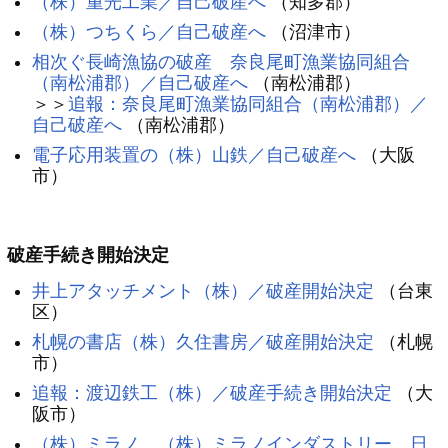
（株）重光工業／自己破産へ
（知多郡）
（株）つちくら／自己破産へ
（沼津市）
相次ぐ長崎漁協の破産 奈良尾町漁業協同組合
（南松浦郡）／自己破産へ
（南松浦郡）
＞＞
追報：奈良尾町漁業協同組合（南松浦郡）／
自己破産へ
（南松浦郡）
電子応用装置の（株）山鉄／自己破産へ
（大阪
市）
破産手続き開始決定
井上アタッチメント（株）／破産開始決定
（台東
区）
札幌の書店（株）久住書房／破産開始決定
（札幌
市）
追報：渡辺鉄工（株）／破産手続き開始決定
（大
阪市）
（株）ミラノ、（株）ミラノインダストリー、日