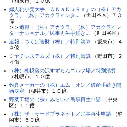
（和泉市）１０億
婦人靴小売大手「ＡＫａＫｕＲａ」の（株）アカ
クラ、（株）アカクラインタ...
（世田谷区）７３
億
＞＞
追報：（株）アカクラ、（株）アカクライン
ターナショナル／民事再生手続き...
（世田谷区）
追報：つくば管財（株）／特別清算
（坂東市）４
４億
ミヤチシステムズ（株）／特別清算
（野田市）２
４億
（株）札幌藤の沢すずらんゴルフ場／特別清算
（札幌市）１０億
釣具メーカーの（株）エム・オン／破産手続き開
始決定
（柳井市）１０億
野菜工場の（株）みらい／民事再生申請
（中央
区）１１億
（株）ザ・サードプラネット／民事再生申請
（静
岡市）６０億