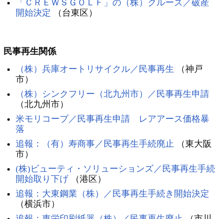
「ＣＲＥＷＳＧＯＬＦ」の（株）クルーズ／破産
開始決定
（台東区）
民事再生関係
（株）兵庫オートリサイクル／民事再生
（神戸
市）
（株）シンクフリー（北九州市）／民事再生申請
（北九州市）
米モリコープ／民事再生申請 レアアース価格暴
落
追報：（有）寿商事／民事再生手続廃止
（東大阪
市）
(株)ビューティ・ソリューションズ／民事再生手続
開始取り下げ
（港区）
追報：大東鋼業（株）／民事再生手続き開始決定
（横浜市）
追報：東栄印刷紙器（株）／民事再生廃止
（市川