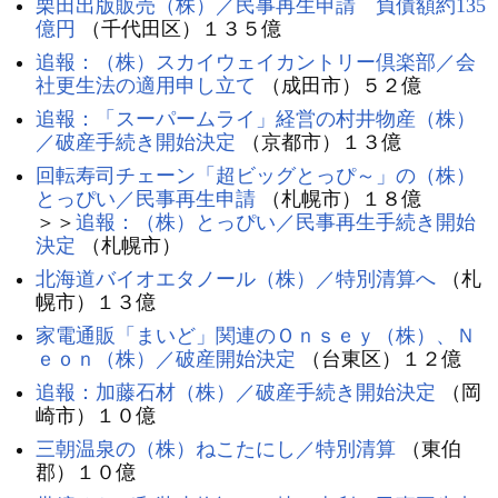
栗田出版販売（株）／民事再生申請 負債額約135
億円
（千代田区）１３５億
追報：（株）スカイウェイカントリー倶楽部／会
社更生法の適用申し立て
（成田市）５２億
追報：「スーパームライ」経営の村井物産（株）
／破産手続き開始決定
（京都市）１３億
回転寿司チェーン「超ビッグとっぴ～」の（株）
とっぴい／民事再生申請
（札幌市）１８億
＞＞
追報：（株）とっぴい／民事再生手続き開始
決定
（札幌市）
北海道バイオエタノール（株）／特別清算へ
（札
幌市）１３億
家電通販「まいど」関連のＯｎｓｅｙ（株）、Ｎ
ｅｏｎ（株）／破産開始決定
（台東区）１２億
追報：加藤石材（株）／破産手続き開始決定
（岡
崎市）１０億
三朝温泉の（株）ねこたにし／特別清算
（東伯
郡）１０億