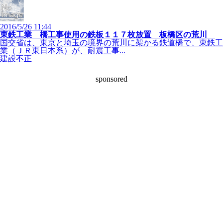
2016/5/26 11:44
東鉄工業 橋工事使用の鉄板１１７枚放置 板橋区の荒川
国交省は、東京と埼玉の境界の荒川に架かる鉄道橋で、東鉄工
業（ＪＲ東日本系）が、耐震工事...
建設不正
sponsored