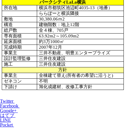
パークシティLaLa横浜
所在地
横浜市都筑区池辺町4035-13（地番）
ららぽーと横浜隣接
敷地
30,380.06
ｍ2
構造
建物階数：地上12階
総戸数
全４棟、705戸
専有面積
63.92m2
～105.09m2
延床面積
約3万1000㎡
完成時期
2007
年12月
事業主
三井不動産、明豊エンタープライズ
設計監理監修
三井住友建設
施工
三井住友建設
方針
事業主
全棟建て替え(所有者の希望に沿うと)
ゼネコン
不明
下請け
旭化成建材、改修工事方針
Twitter
Facebook
Google+
はてブ
LINE
Pocket