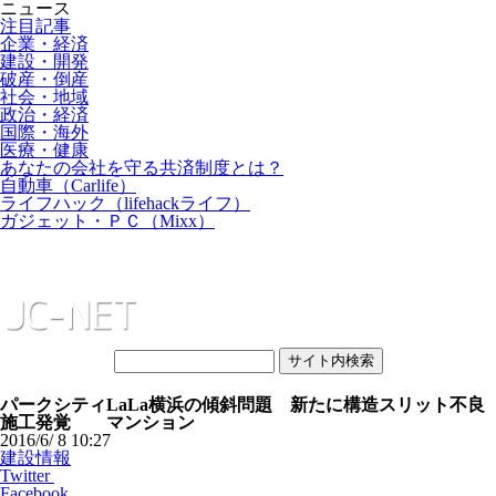
ニュース
注目記事
企業・経済
建設・開発
破産・倒産
社会・地域
政治・経済
国際・海外
医療・健康
あなたの会社を守る共済制度とは？
自動車（Carlife）
ライフハック（lifehackライフ）
ガジェット・ＰＣ（Mixx）
パークシティLaLa横浜の傾斜問題 新たに構造スリット不良
施工発覚 マンション
2016/6/ 8 10:27
建設情報
Twitter
Facebook