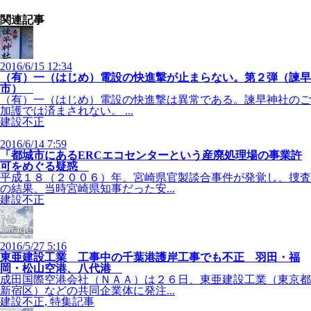
関連記事
2016/6/15 12:34
（有）一（はじめ）電設の快進撃が止まらない。第２弾（諫早
市）
（有）一（はじめ）電設の快進撃は異常である。諫早神社のご
加護では済まされない。 ...
建設不正
2016/6/14 7:59
「都城市にあるERCエコセンターという産廃処理場の事業許
可をめぐる疑惑
平成１８（２００６）年、宮崎県官製談合事件が発覚し、捜査
の結果、当時宮崎県知事だった安...
建設不正
2016/5/27 5:16
東亜建設工業 工事中の千葉港護岸工事でも不正 羽田・福
岡・松山空港、八代港
成田国際空港会社（ＮＡＡ）は２６日、東亜建設工業（東京都
新宿区）などの共同企業体に発注...
建設不正, 特集記事