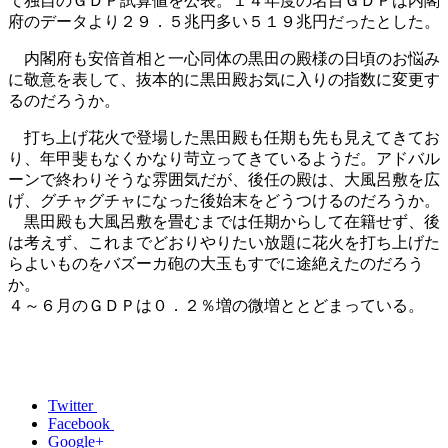
て独自のＧＤＰ試算値を公表。１４年度の名目ＧＤＰは内閣
府のデータより２９．５兆円多い５１９兆円だったとした。
内閣府も安倍首相と一心同体の黒田の殿様の日頃のお悩み
に敬意を表して、抜本的に黒田殿お気に入りの指数に変更す
るのだろうか。
打ち上げ花火で登場した黒田殿も任期も先も見えてきてお
り、年甲斐もなくかなり苛立ってきているようだ。アドバル
ーンで終わりそうな雰囲気だが、後任の殿は、大風呂敷を広
げ、グチャグチャになった後始末をどうつけるのだろうか。
黒田殿も大風呂敷を畳むまでは任期からして在籍せず、後
は考えず、これまでどおりやりたい放題に花火を打ち上げた
らよいものをバズーカ砲の大玉もすでに途絶えたのだろう
か。
４～６月のＧＤＰは０．２％増の微増ととどまっている。
Twitter
Facebook
Google+