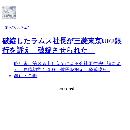
2016/7/ 8 7:47
破綻したラムス社長が三菱東京UFJ銀
行を訴え 破綻させられた
昨年末、第３者申し立てによる会社更生法申請によ
り、負債額約１４００億円を抱え、経営破た...
銀行・金融
sponsored