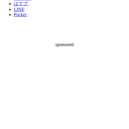
はてブ
LINE
Pocket
sponsored