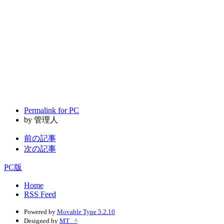
Permalink for PC
by 管理人
前の記事
次の記事
PC版
Home
RSS Feed
Powered by
Movable Type 5.2.10
Designed by
MT _^