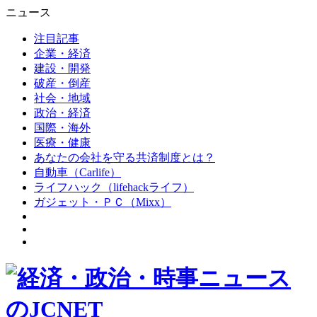
ニュース
注目記事
企業・経済
建設・開発
破産・倒産
社会・地域
政治・経済
国際・海外
医療・健康
あなたの会社を守る共済制度とは？
自動車（Carlife）
ライフハック（lifehackライフ）
ガジェット・ＰＣ（Mixx）