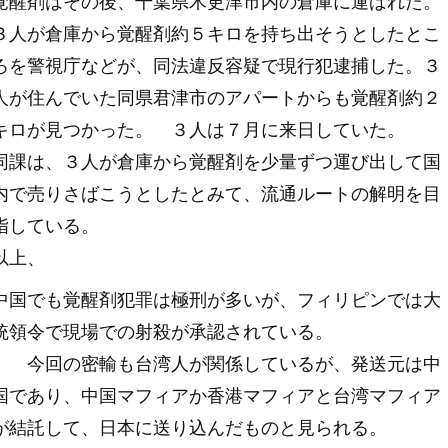
覚醒剤はその後、千葉県木更津市内の倉庫に運ばれた。
３人が倉庫から覚醒剤約５キロを持ち出そうとしたとこ
ろを警視庁などが、同法違反容疑で現行犯逮捕した。３
人が住んでいた同県君津市のアパートからも覚醒剤約２
キロが見つかった。 ３人は７月に来日していた。
同課は、３人が倉庫から覚醒剤を少量ずつ運び出して国
内で売りさばこうとしたとみて、流通ルートの解明を目
指している。
以上、
中国でも覚醒剤犯罪は極刑が多いが、フィリピンでは大
統領令で現場での射殺が承認されている。
今回の密輸も台湾人が関係しているが、発送元は中
国であり、中国マフィアか香港マフィアと台湾マフィア
が結託して、日本に送り込んだものと見られる。