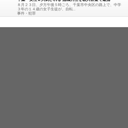
８月２３日、夕方午後５時ごろ、千葉市中央区の路上で、中学
３年の１４歳の女子生徒が、自転...
事件・犯罪
sponsored
ermalink for PC
by 管理人
前の記事
次の記事
Home
PC版
RSS Feed