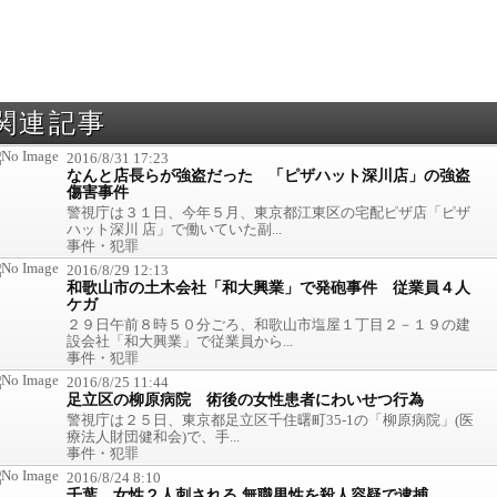
関連記事
2016/8/31 17:23
なんと店長らが強盗だった 「ピザハット深川店」の強盗
傷害事件
警視庁は３１日、今年５月、東京都江東区の宅配ピザ店「ピザ
ハット深川 店」で働いていた副...
事件・犯罪
2016/8/29 12:13
和歌山市の土木会社「和大興業」で発砲事件 従業員４人
ケガ
２９日午前８時５０分ごろ、和歌山市塩屋１丁目２－１９の建
設会社「和大興業」で従業員から...
事件・犯罪
2016/8/25 11:44
足立区の柳原病院 術後の女性患者にわいせつ行為
警視庁は２５日、東京都足立区千住曙町35-1の「柳原病院」(医
療法人財団健和会)で、手...
事件・犯罪
2016/8/24 8:10
千葉 女性２人刺される 無職男性を殺人容疑で逮捕