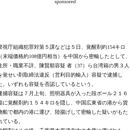
sponsored
警視庁組織犯罪対策５課などは５日、覚醒剤約154キロ
（末端価格約108億円相当）を中国から密輸したとして
住所・職業不詳、陳賢順容疑 者（37）ら台湾籍の男３人
を覚せい剤取締法違反（営利目的輸入）容疑で逮捕し
た。いずれも容疑を否認しているという。
逮捕容疑は７月上旬、照明器具が入った段ボール２１６
箱に覚醒剤約１５４キロを隠し、中国広東省の港から貨
物船で都内の港に運び、陸揚げして密輸した疑いがもた
れている。