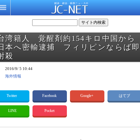
台湾籍人 覚醒剤約154キロ中国から
日本へ密輸逮捕 フィリピンならば
射殺
2016/9/ 5 10:44
海外情報
Twitter
Facebook
Google+
はてブ
LINE
Pocket