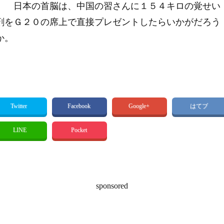
日本の首脳は、中国の習さんに１５４キロの覚せい
剤をＧ２０の席上で直接プレゼントしたらいかがだろう
か。
Twitter
Facebook
Google+
はてブ
LINE
Pocket
sponsored