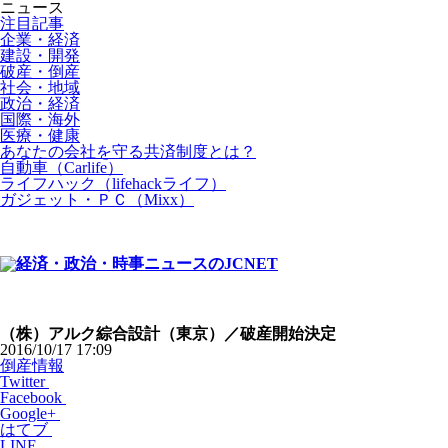
ニュース
注目記事
企業・経済
建設・開発
破産・倒産
社会・地域
政治・経済
国際・海外
医療・健康
あなたの会社を守る共済制度とは？
自動車（Carlife）
ライフハック（lifehackライフ）
ガジェット・ＰＣ（Mixx）
（株）アルク綜合設計（東京）／破産開始決定
2016/10/17 17:09
倒産情報
Twitter
Facebook
Google+
はてブ
LINE