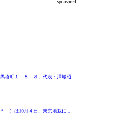
sponsored
喰町１－８－８、代表：澤城昭...
）は10月４日、東京地裁に...