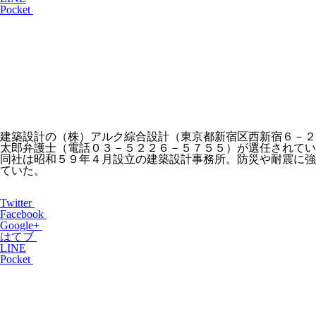
Pocket
建築設計の（株）アルク綜合設計（東京都新宿区西新宿６－２
太郎弁護士（電話０３－５２２６－５７５５）が選任されてい
同社は昭和５９年４月設立の建築設計事務所。防災や耐震に強
ていた。
Twitter
Facebook
Google+
はてブ
LINE
Pocket