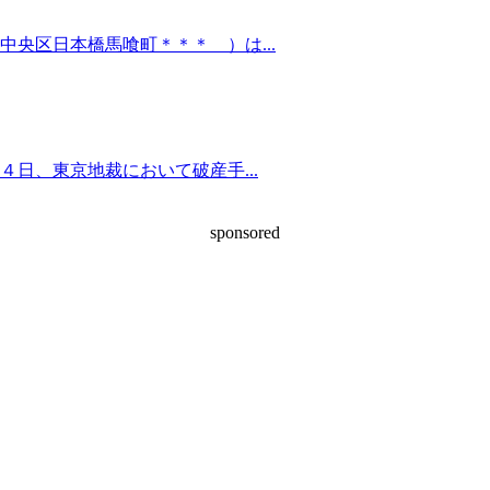
央区日本橋馬喰町＊＊＊ ）は...
日、東京地裁において破産手...
sponsored