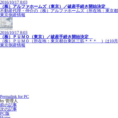
2016/10/17 8:03
（株）アルファホームズ（東京）／破産手続き開始決定
不動産代理・仲介の（株）アルファホームズ（所在地：東京都中
東京倒産情報
2016/10/17 8:03
（株）ＰＵＭＯ（東京）／破産手続き開始決定
（株）ＰＵＭＯ（所在地：東京都台東区三筋＊＊＊ ）は10月４
東京倒産情報
Permalink for PC
by 管理人
前の記事
次の記事
PC版
Home