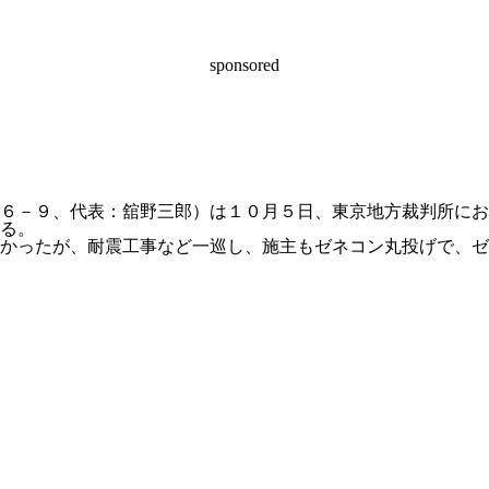
sponsored
６－９、代表：舘野三郎）は１０月５日、東京地方裁判所にお
る。
かったが、耐震工事など一巡し、施主もゼネコン丸投げで、ゼ