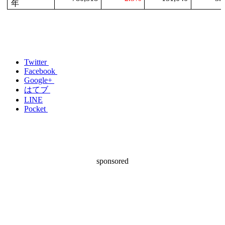
年
Twitter
Facebook
Google+
はてブ
LINE
Pocket
sponsored