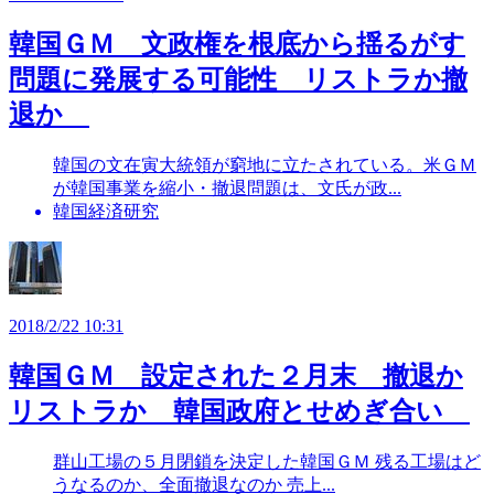
韓国ＧＭ 文政権を根底から揺るがす
問題に発展する可能性 リストラか撤
退か
韓国の文在寅大統領が窮地に立たされている。米ＧＭ
が韓国事業を縮小・撤退問題は、文氏が政...
韓国経済研究
2018/2/22 10:31
韓国ＧＭ 設定された２月末 撤退か
リストラか 韓国政府とせめぎ合い
群山工場の５月閉鎖を決定した韓国ＧＭ 残る工場はど
うなるのか、全面撤退なのか 売上...