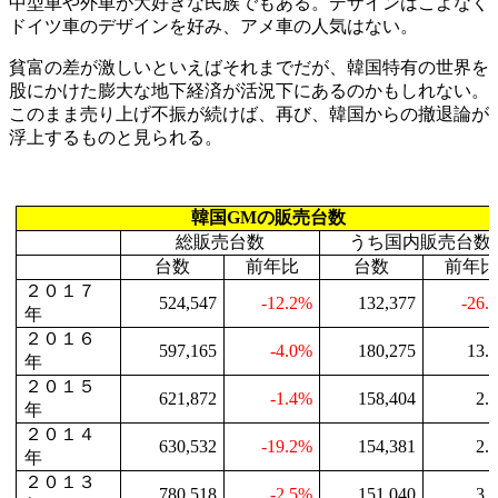
中型車や外車が大好きな民族でもある。デザインはこよなく
ドイツ車のデザインを好み、アメ車の人気はない。
貧富の差が激しいといえばそれまでだが、韓国特有の世界を
股にかけた膨大な地下経済が活況下にあるのかもしれない。
このまま売り上げ不振が続けば、再び、韓国からの撤退論が
浮上するものと見られる。
韓国
GMの販売台数
総販売台数
うち国内販売台数
台数
前年比
台数
前年
２０１７
524,547
-12.2%
132,377
-26.
年
２０１６
597,165
-4.0%
180,275
13.
年
２０１５
621,872
-1.4%
158,404
2.
年
２０１４
630,532
-19.2%
154,381
2.
年
２０１３
780,518
-2.5%
151,040
3.