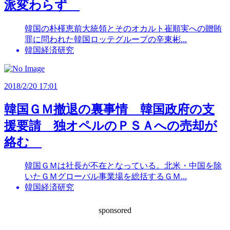
派変わらず
韓国の朴槿恵前大統領とそのオカルト崔順実への贈賄
罪に問われた韓国ロッテグループの辛東彬...
韓国経済研究
2018/2/20 17:01
韓国ＧＭ撤退の裏事情 韓国政府の支
援要請 独オペルのＰＳＡへの売却が
絡む
韓国ＧＭは社長が不在となっている。北米・中国を除
いたＧＭグローバル事業場を総括するＧＭ...
韓国経済研究
sponsored