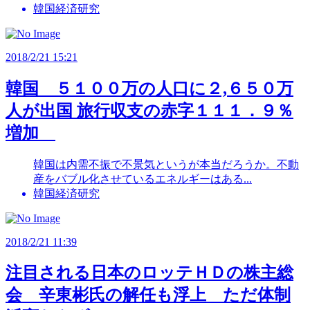
韓国経済研究
2018/2/21 15:21
韓国 ５１００万の人口に２,６５０万
人が出国 旅行収支の赤字１１１．９％
増加
韓国は内需不振で不景気というが本当だろうか。不動
産をバブル化させているエネルギーはある...
韓国経済研究
2018/2/21 11:39
注目される日本のロッテＨＤの株主総
会 辛東彬氏の解任も浮上 ただ体制