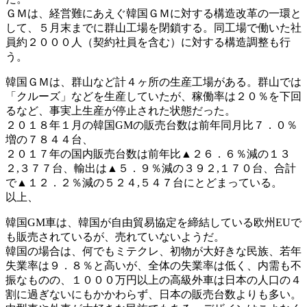
ＧＭは、経営難にあえぐ韓国ＧＭに対する構造改革の一環と
して、５月末までに群山工場を閉鎖する。同工場で働いた社
員約２０００人（契約社員を含む）に対する構造調整も行
う。
韓国ＧＭは、群山など計４ヶ所の生産工場がある。群山では
「クルーズ」などを生産していたが、稼働率は２０％を下回
るなど、事実上生産が停止された状態だった。
２０１８年１月の韓国GMの販売台数は前年同月比７．０％
増の７８４４台、
２０１７年の国内販売台数は前年比▲２６．６％減の１３
２,３７７台、輸出は▲５．９％減の３９２,１７０台、合計
で▲１２．２％減の５２４,５４７台にとどまっている。
以上、
韓国GM車は、韓国が自由貿易協定を締結している欧州EUで
も販売されているが、売れていないようだ。
韓国の場合は、何でもミテクレ、初物が大好きな民族、若年
失業率は９．８％と高いが、全体の失業率は低く、内需も不
振なものの、１０００万円以上の高級外車は日本の人口の４
割に過ぎないにもかかわらず、日本の販売台数よりも多い。