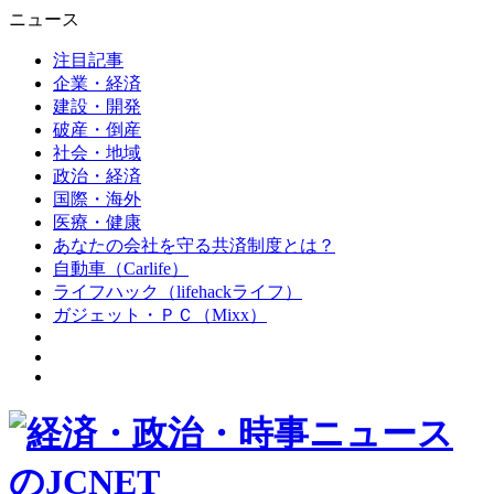
ニュース
注目記事
企業・経済
建設・開発
破産・倒産
社会・地域
政治・経済
国際・海外
医療・健康
あなたの会社を守る共済制度とは？
自動車（Carlife）
ライフハック（lifehackライフ）
ガジェット・ＰＣ（Mixx）