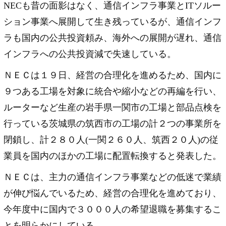
NECも昔の面影はなく、通信インフラ事業とITソルー
ション事業へ展開して生き残っているが、通信インフ
ラも国内の公共投資頼み、海外への展開が遅れ、通信
インフラへの公共投資減で失速している。
ＮＥＣは１９日、経営の合理化を進めるため、国内に
９つある工場を対象に統合や縮小などの再編を行い、
ルーターなど生産の岩手県一関市の工場と部品点検を
行っている茨城県の筑西市の工場の計２つの事業所を
閉鎖し、計２８０人(一関２６０人、筑西２０人)の従
業員を国内のほかの工場に配置転換すると発表した。
ＮＥＣは、主力の通信インフラ事業などの低迷で業績
が伸び悩んでいるため、経営の合理化を進めており、
今年度中に国内で３０００人の希望退職を募集するこ
とを明らかにしている。