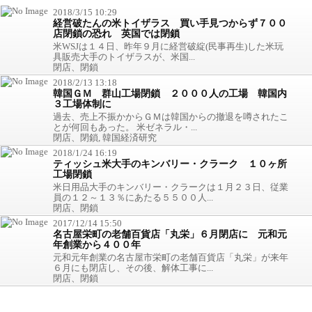
2018/3/15 10:29
経営破たんの米トイザラス 買い手見つからず７００
店閉鎖の恐れ 英国では閉鎖
米WSJは１４日、昨年９月に経営破綻(民事再生)した米玩
具販売大手のトイザラスが、米国...
閉店、閉鎖
2018/2/13 13:18
韓国ＧＭ 群山工場閉鎖 ２０００人の工場 韓国内
３工場体制に
過去、売上不振かからＧＭは韓国からの撤退を噂されたこ
とが何回もあった。 米ゼネラル・...
閉店、閉鎖, 韓国経済研究
2018/1/24 16:19
ティッシュ米大手のキンバリー・クラーク １０ヶ所
工場閉鎖
米日用品大手のキンバリー・クラークは１月２３日、従業
員の１２～１３％にあたる５５００人...
閉店、閉鎖
2017/12/14 15:50
名古屋栄町の老舗百貨店「丸栄」６月閉店に 元和元
年創業から４００年
元和元年創業の名古屋市栄町の老舗百貨店「丸栄」が来年
６月にも閉店し、その後、解体工事に...
閉店、閉鎖