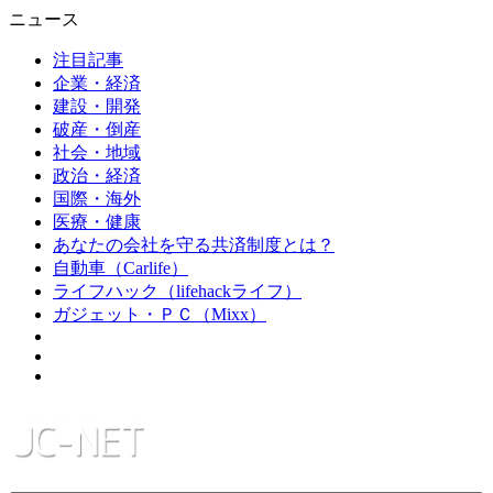
ニュース
注目記事
企業・経済
建設・開発
破産・倒産
社会・地域
政治・経済
国際・海外
医療・健康
あなたの会社を守る共済制度とは？
自動車（Carlife）
ライフハック（lifehackライフ）
ガジェット・ＰＣ（Mixx）