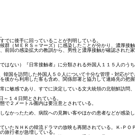
。
すでに後手に回っていることが判明している。
候群（ＭＥＲＳ＝マーズ）に感染したことが分かり、濃厚接触
、前回の感染拡大の教訓から、男性と濃厚接触が確認された家
ではない）『日常接触者』に分類される外国人１１５人のうち
ず、韓国を訪問した外国人５０人について十分な管理・対応がで
を後から利用した客も含め、関係部署と協力して連絡先の把握
常に敏感であり、すでに決定している文大統領の北朝鮮訪問、
２日～１４日間とされている。
態で２メートル圏内は要注意とされている。
開しなかったため、病院への見舞い客やほかの患者などが感染
ていたＮＨＫの韓流ドラマの放映も再開されている。Ｋ-ＰＯ
の旅行者が急増している。