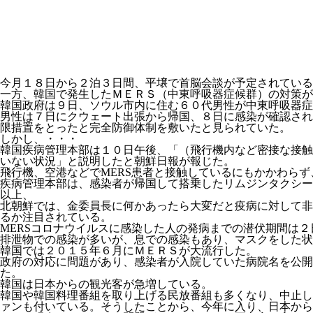
今月１８日から２泊３日間、平壌で首脳会談が予定されている
一方、韓国で発生したＭＥＲＳ（中東呼吸器症候群）の対策が
韓国政府は９日、ソウル市内に住む６０代男性が中東呼吸器症
男性は７日にクウェート出張から帰国、８日に感染が確認され
限措置をとったと完全防御体制を敷いたと見られていた。
しかし、・・・
韓国疾病管理本部は１０日午後、「（飛行機内など密接な接触
いない状況」と説明したと朝鮮日報が報じた。
飛行機、空港などでMERS患者と接触しているにもかかわら
疾病管理本部は、感染者が帰国して搭乗したリムジンタクシー
以上、
北朝鮮では、金委員長に何かあったら大変だと疫病に対して非
るか注目されている。
MERSコロナウイルスに感染した人の発病までの潜伏期間は
排泄物での感染が多いが、息での感染もあり、マスクをした状
韓国では２０１５年６月にＭＥＲＳが大流行した。
政府の対応に問題があり、感染者が入院していた病院名を公
た。
韓国は日本からの観光客が急増している。
韓国や韓国料理番組を取り上げる民放番組も多くなり、中止し
ァンも付いている。そうしたことから、今年に入り、日本から