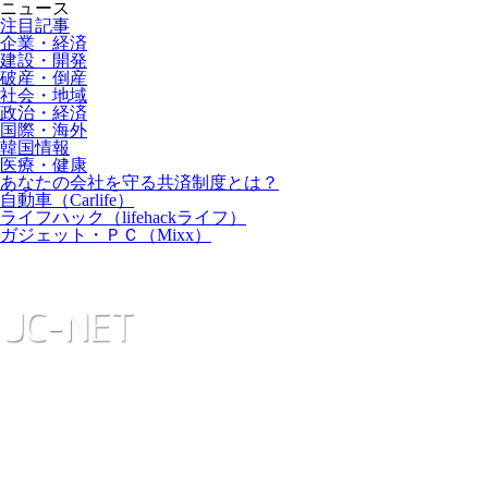
ニュース
注目記事
企業・経済
建設・開発
破産・倒産
社会・地域
政治・経済
国際・海外
韓国情報
医療・健康
あなたの会社を守る共済制度とは？
自動車（Carlife）
ライフハック（lifehackライフ）
ガジェット・ＰＣ（Mixx）