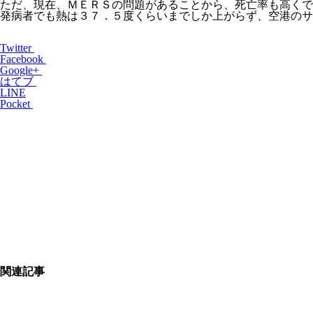
ただ、現在、ＭＥＲＳの問題があることから、死亡率も高くで
発病者でも熱は３７．５度くらいまでしか上がらず、空港のサ
Twitter
Facebook
Google+
はてブ
LINE
Pocket
関連記事