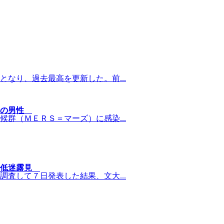
なり、過去最高を更新した。前...
国の男性
群（ＭＥＲＳ＝マーズ）に感染...
済低迷露見
査して７日発表した結果、文大...