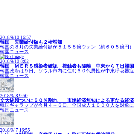
2018/9/10 16:57
韓国 失業給付額も２桁増加
韓国の８月の失業給付額が５１５８億ウォン（約６０５億円）と
韓国ニュース
2018/9/10 8:02
韓国 ＭＥＲＳ感染者確認 接触者も隔離 中東から７日帰
韓国政府は９日、ソウル市内に住む６０代男性が中東呼吸器症候
韓国ニュース
2018/9/ 8 9:50
文大統領ついに５０％割れ 市場経済無知による更なる経
韓国ギャラップが今月４～６日、全国成人１０００人を対象に調
韓国ニュース
2018/9/ 7 16:55