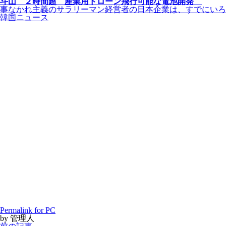
斗山 ２時間超 産業用ドローン飛行可能な電池開発
事なかれ主義のサラリーマン経営者の日本企業は、すでにいろん
韓国ニュース
Permalink for PC
by 管理人