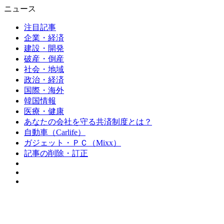
ニュース
注目記事
企業・経済
建設・開発
破産・倒産
社会・地域
政治・経済
国際・海外
韓国情報
医療・健康
あなたの会社を守る共済制度とは？
自動車（Carlife）
ガジェット・ＰＣ（Mixx）
記事の削除・訂正