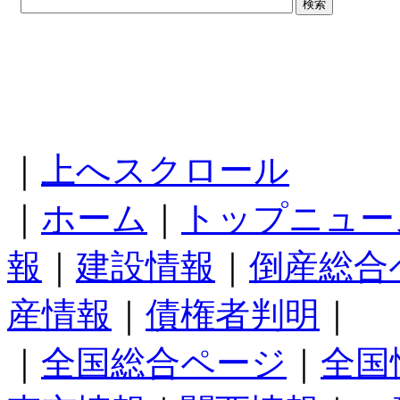
｜
上へスクロール
｜
ホーム
｜
トップニュー
報
｜
建設情報
｜
倒産総合
産情報
｜
債権者判明
｜
｜
全国総合ページ
｜
全国