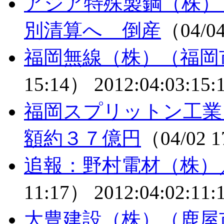
アジア特殊製鋼（株）
別清算へ 倒産
（04/0
福岡無線（株）（福岡
15:14）
2012:04:03:15:
福岡スプリットン工業
額約３７億円
（04/02 
追報：野村電材（株）
11:17）
2012:04:02:11:
大豊建設（株）（鹿屋