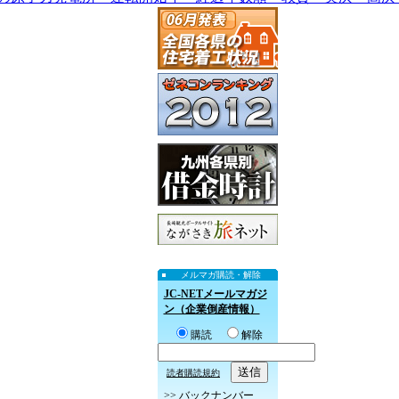
メルマガ購読・解除
JC-NETメールマガジ
ン（企業倒産情報）
購読
解除
読者購読規約
>>
バックナンバー