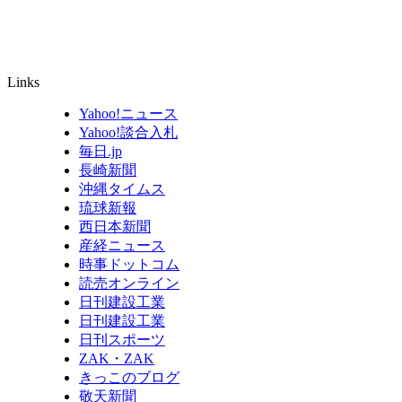
Links
Yahoo!ニュース
Yahoo!談合入札
毎日.jp
長崎新聞
沖縄タイムス
琉球新報
西日本新聞
産経ニュース
時事ドットコム
読売オンライン
日刊建設工業
日刊建設工業
日刊スポーツ
ZAK・ZAK
きっこのブログ
敬天新聞