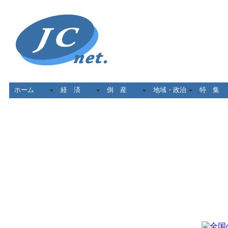
ホーム
経 済
倒 産
地域・政治
特 集