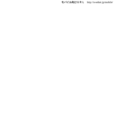
モバイル向けＵＲＬ
http://n-seikei.jp/mobile/