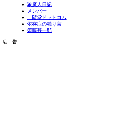
狼魔人日記
メンバー
二階堂ドットコム
依存症の独り言
須藤甚一郎
広 告