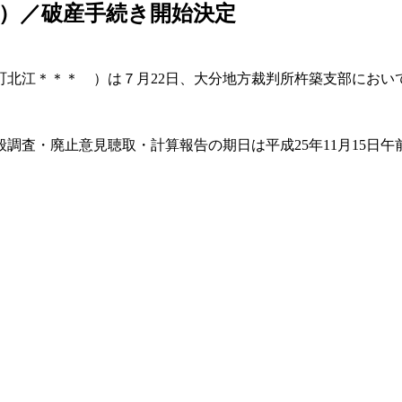
）／破産手続き開始決定
町北江＊＊＊ ）は７月22日、大分地方裁判所杵築支部におい
査・廃止意見聴取・計算報告の期日は平成25年11月15日午前