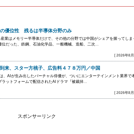
の優位性 残るは半導体分野のみ
る産業はメモリー半導体だけで、その他の分野では中国がシェアを握ってしま
優位だった、鉄鋼、石油化学品、一般機械、造船、二次...
[ 2026年8月
代到来、スター方桃子、広告料４７８万円／中国
では、AIが生み出したバーチャル俳優が、ついにエンターテインメント業界で
ラットフォームで配信されたAIドラマ『被裁掉...
[ 2026年8月
スポンサーリンク