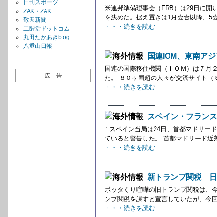
日刊スポーツ
米連邦準備理事会（FRB）は29日に開い
ZAK・ZAK
を決めた。据え置きは1月会合以降、5会
敬天新聞
・・・続きを読む
二階堂ドットコム
丸田たかあきblog
八重山日報
国連IOM、東南ア
国連の国際移住機関（ＩＯＭ）は７月
広 告
た。 ８０ヶ国超の人々が交流サイト（
・・・続きを読む
スペイン・フランス
スペイン当局は24日、首都マドリー
ていると警告した。 首都マドリード近
・・・続きを読む
新トランプ関税 日
ボッタくり喧嘩の旧トランプ関税は、
ンプ関税を課すと宣言していたが、今回
・・・続きを読む