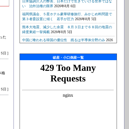
った
 5日 ]
破産・小口倒産一覧
本格
 5日 ]