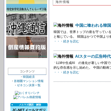
海外情報
中国に喰われる韓国
韓国では、世界トップの座を守ってい
と報じている。 韓国はかつて中国より
・・・続きを読む
AIスターの広告時
LLMや生成AI の進化が著しい中国
的な存在感を示し始めた。 中国の動画プ
コンテンツ
・・・続きを読む
・
韓国経済
・
首都圏マンション情報
・
ゼネコン決算一覧
メルマガ購読・解除
JC-NETメールマガジ