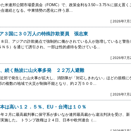
た米連邦公開市場委員会（FOMC）で、政策金利を3.50～3.75％に据え置く
合連続となる。中東情勢の悪化に伴う原...
[ 2026年7月
ジア３国に３０万人の特殊詐欺要員 張志東
２８日、アジアの詐欺拠点で強制的に働かされている人が急増していると警告
ＳＮＳ）を通じて誘引され、一部は性的虐待を受けている...
[ 2026年7月
、続く熱波に山火事多発 ２２万人避難
ド近郊で発生した山火事が拡大し、消防隊が「対応しきれない」ほどの規模に
郊の複数の地域で火災が制御不能となり、約２万５００...
[ 2026年7月
本は高い１２．５％、EU・台湾は１０％
今年２月に最高裁判事に保守系が多いなか連邦最高裁から違法判決を受け、新
実施した。 トランプ政権は２４日、日本や欧州連合（...