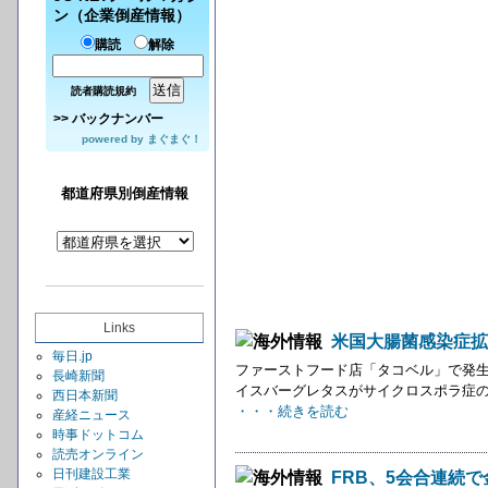
ン（企業倒産情報）
購読
解除
読者購読規約
>>
バックナンバー
powered by
まぐまぐ！
都道府県別倒産情報
Links
米国大腸菌感染症拡
毎日.jp
ファーストフード店「タコベル」で発生
長崎新聞
イスバーグレタスがサイクロスポラ症の
西日本新聞
・・・続きを読む
産経ニュース
時事ドットコム
読売オンライン
日刊建設工業
FRB、5会合連続