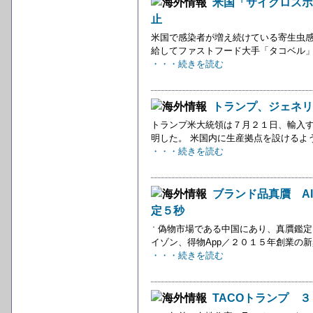
米国「サイクロスポ
止
米国で感染者が増え続けている寄生虫
給してファストフード大手「タコベル」
・・・続きを読む
トランプ、ジェネリ
トランプ米大統領は７月２１日、輸入
明した。 米国内に生産拠点を設けるよ
・・・続きを読む
ブランド品真贋 AI
定５秒
偽物市場である中国にあり、真贋鑑定
イゾン、得物App／２０１５年創業の新
・・・続きを読む
TACOトランプ 