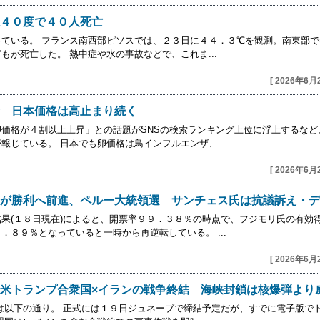
４０度で４０人死亡
ている。 フランス南西部ピソスでは、２３日に４４．３℃を観測。南東部で
が死亡した。 熱中症や水の事故などで、これま...
[ 2026年6月
 日本価格は高止まり続く
価格が４割以上上昇」との話題がSNSの検索ランキング上位に浮上するなど
じている。 日本でも卵価格は鳥インフルエンザ、...
[ 2026年6月
が勝利へ前進、ペルー大統領選 サンチェス氏は抗議訴え・デ
果(１８日現在)によると、開票率９９．３８％の時点で、フジモリ氏の有⁠効
８９％となっていると一時から再逆転している。 ...
[ 2026年6月
米トランプ合衆国×イランの戦争終結 海峡封鎖は核爆弾より
は以下の通り。 正式には１９日ジュネーブで締結予定だが、すでに電子版で