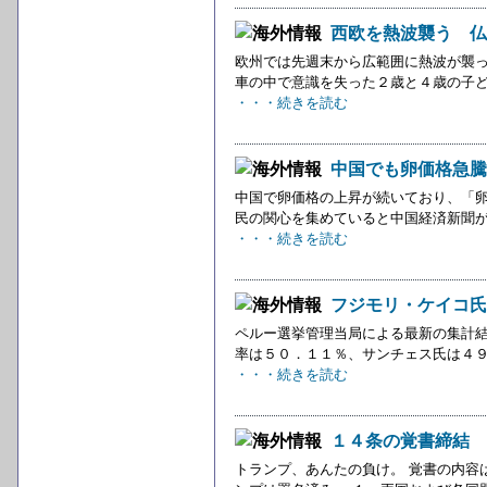
西欧を熱波襲う 仏
欧州では先週末から広範囲に熱波が襲っ
車の中で意識を失った２歳と４歳の子ども
・・・続きを読む
中国でも卵価格急騰
中国で卵価格の上昇が続いており、「卵
民の関心を集めていると中国経済新聞が報
・・・続きを読む
フジモリ・ケイコ氏
ペルー選挙管理当局による最新の集計結
率は５０．１１％、サンチェス氏は４９．
・・・続きを読む
１４条の覚書締結 
トランプ、あんたの負け。 覚書の内容