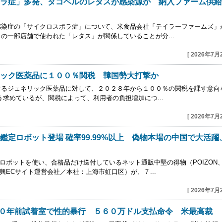
ラ症」多発、タコベルのレタスが感染源か 納入ファーム供給
感染症の「サイクロスポラ症」について、米食品会社「テイラーファームズ」
の一部店舗で使われた「レタス」が関係していることが分...
[ 2026年7月
ック医薬品に１００％関税 韓国勢大打撃か
するジェネリック医薬品に対して、２０２８年から１００％の関税を課す意向
う求めているが、関税によって、利用者の負担増加につ...
[ 2026年7月
鑑定ロボット登場 確率99.99%以上 偽物本場の中国で大活躍
ロボットを使い、合格品だけ送付しているネット通販中堅の得物（POIZON
興ECサイト運営会社／本社：上海市虹口区）が、７...
[ 2026年7月
３０年前試着室で性的暴行 ５６０万ドル支払命令 米最高裁