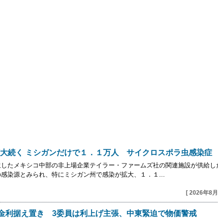
大続く ミシガンだけで１．１万人 サイクロスポラ虫感染症
したメキシコ中部の⁠非上場企業テイラー・ファームズ社の関連施設が供給し
感染源とみられ、特にミシガン州で感染が拡大、１．１...
[ 2026年8月
で金利据え置き 3委員は利上げ主張、中東緊迫で物価警戒