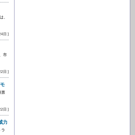
は、
24日 ]
、市
22日 ]
モ
得票
22日 ]
威力
トラ