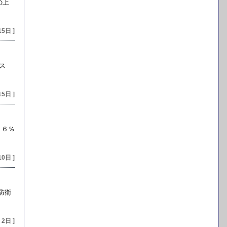
の上
15日 ]
ス
15日 ]
．６％
10日 ]
防衛
 2日 ]