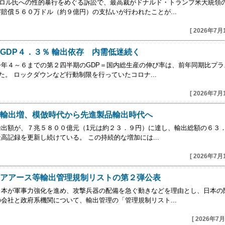
ャロル氏への性的暴行をめぐる訴訟で、最高裁がドナルド・トランプ米大統領
賠償５６０万ドル（約９億円）の支払いが行われたことが...
[ 2026年7月
GDP４．３％ 輸出依存 内需低迷続く
年４～６までの第２四半期のGDP＝国内総生産の伸び率は、前年同期比プラ
た。 ロックダウンなど行動制限を行っていたコロナ...
[ 2026年7月
輸出増、模倣時代から先進製品輸出時代へ
輸出額が、７兆５８００億元（1元は約２３．９円）に達し、輸出総額の６３
記録を更新し続けている。 この持続的な増加には...
[ 2026年7月
アアース等輸出管理規制リストの第２弾公表
日本が軍事力強化を進め、攻撃兵器の配備を急ぐ動きなどを理由とし、日本の
会社と政府系機関について、輸出管理の「管理規制リスト...
[ 2026年7月