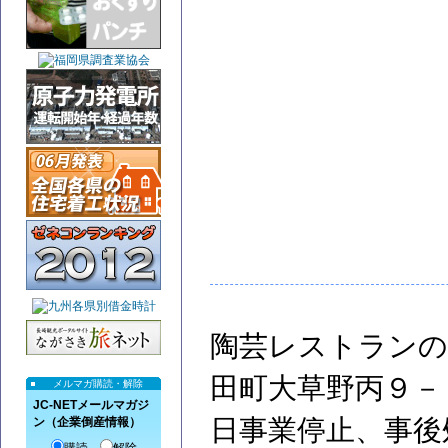
陶芸レストランの
田町大草野丙９－
メルマガ購読・解除
JC-NETメールマガジ
日事業停止、事後
ン（企業倒産情報）