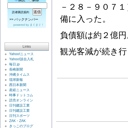
購読
解除
－２８－９０７１
読者購読規約
備に入った。
>>
バックナンバー
powered by
まぐまぐ！
負債額は約２億円
Links
観光客減が続き行
Yahoo!ニュース
Yahoo!談合入札
毎日.jp
長崎新聞
沖縄タイムス
琉球新報
西日本新聞
産経ニュース
時事ドットコム
読売オンライン
日刊建設工業
日刊建設工業
日刊スポーツ
ZAK・ZAK
きっこのブログ