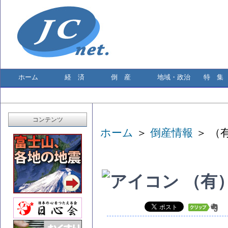
ホーム
経 済
倒 産
地域・政治
特 集
コンテンツ
ホーム
＞
倒産情報
＞ （
（有）