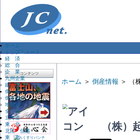
ホーム
トップニュース
経 済
総 合
企 業
コンテンツ
九州企業
ホーム
＞
倒産情報
＞ （
建 設
倒 産
倒産総合
地域別
全 国
北海道
（株）
東 北
北陸・信越
東 京