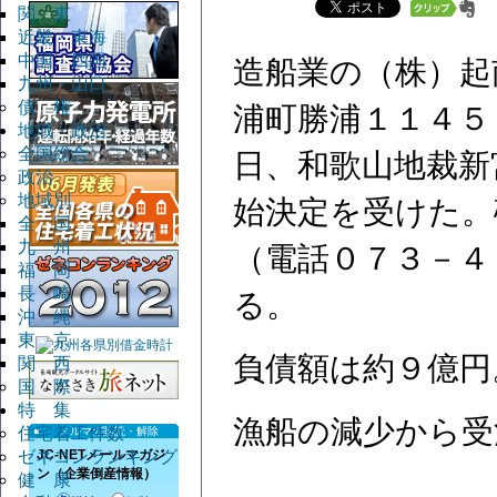
関 東
近畿・東海
中国・四国
造船業の（株）起
九州・山口
債 権
浦町勝浦１１４５
地域・政治
全国総合
日、和歌山地裁新
政治
地域別
始決定を受けた。
全 国
九 州
（電話０７３－４
福 岡
長 崎
る。
沖 縄
東 京
負債額は約９億円
関 西
国 際
特 集
漁船の減少から受
住宅着工件数
メルマガ購読・解除
JC-NETメールマガジ
ゼネコンランキング
ン（企業倒産情報）
健 康