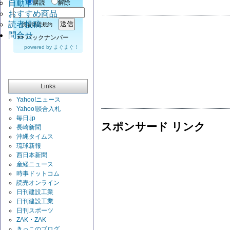
自動車
購読
解除
おすすめ商品
読者投稿
読者購読規約
問合せ
>>
バックナンバー
powered by
まぐまぐ！
Links
Yahoo!ニュース
Yahoo!談合入札
毎日.jp
スポンサード リンク
長崎新聞
沖縄タイムス
琉球新報
西日本新聞
産経ニュース
時事ドットコム
読売オンライン
日刊建設工業
日刊建設工業
日刊スポーツ
ZAK・ZAK
きっこのブログ