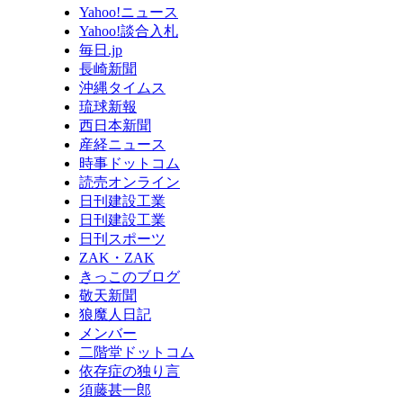
Yahoo!ニュース
Yahoo!談合入札
毎日.jp
長崎新聞
沖縄タイムス
琉球新報
西日本新聞
産経ニュース
時事ドットコム
読売オンライン
日刊建設工業
日刊建設工業
日刊スポーツ
ZAK・ZAK
きっこのブログ
敬天新聞
狼魔人日記
メンバー
二階堂ドットコム
依存症の独り言
須藤甚一郎