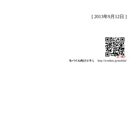
[ 2013年9月12日 ]
モバイル向けＵＲＬ
http://n-seikei.jp/mobile/