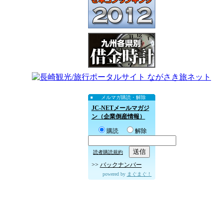
メルマガ購読・解除
JC-NETメールマガジ
ン（企業倒産情報）
購読
解除
読者購読規約
>>
バックナンバー
powered by
まぐまぐ！