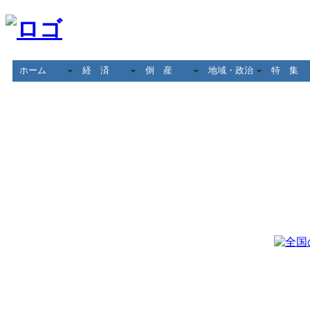
ホーム
経 済
倒 産
地域・政治
特 集