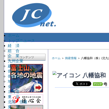
ホーム
トップニュース
経 済
総 合
企 業
コンテンツ
ホーム
＞
倒産情報
＞ 八幡協和（株）(北九
九州企業
建 設
倒 産
八幡協和（
倒産総合
地域別
全 国
北海道
東 北
北陸・信越
東 京