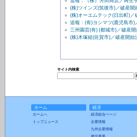
追報：（株）芳田商店／再生
(株)ツインズ(筑後市)／破産開
(株)オーエムテック(日出町)
追報：(有)ヨシマツ(鹿児島市
三州園芸(有) (都城市)／破産
(株)木塚組(佐賀市)／破産開始
サイト内検索
ホーム
経済
ホームへ
経済総合ページ
トップニュース
企業情報
九州企業情報
建設業界