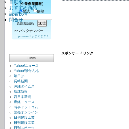
自動車
ン（企業倒産情報）
おすすめ商品
購読
解除
読者投稿
問合せ
読者購読規約
>>
バックナンバー
powered by
まぐまぐ！
スポンサード リンク
Links
Yahoo!ニュース
Yahoo!談合入札
毎日.jp
長崎新聞
沖縄タイムス
琉球新報
西日本新聞
産経ニュース
時事ドットコム
読売オンライン
日刊建設工業
日刊建設工業
日刊スポーツ