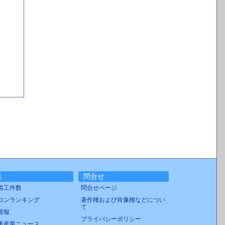
集
問合せ
着工件数
問合せページ
コンランキング
著作権および肖像権などについ
て
情報
プライバシーポリシー
車産業ニュース