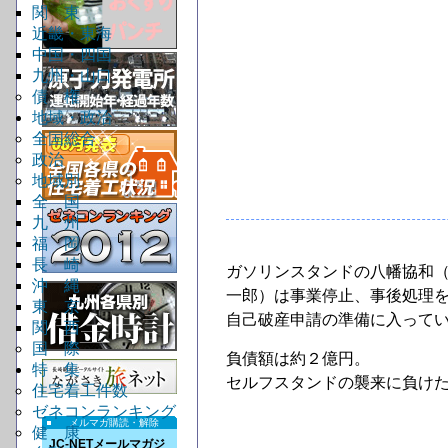
関 東
近畿・東海
中国・四国
九州・山口
債 権
地域・政治
全国総合
政治
地域別
全 国
九 州
福 岡
長 崎
ガソリンスタンドの八幡協和
沖 縄
一郎）は事業停止、事後処理
東 京
自己破産申請の準備に入って
関 西
国 際
負債額は約２億円。
特 集
セルフスタンドの襲来に負け
住宅着工件数
ゼネコンランキング
メルマガ購読・解除
健 康
JC-NETメールマガジ