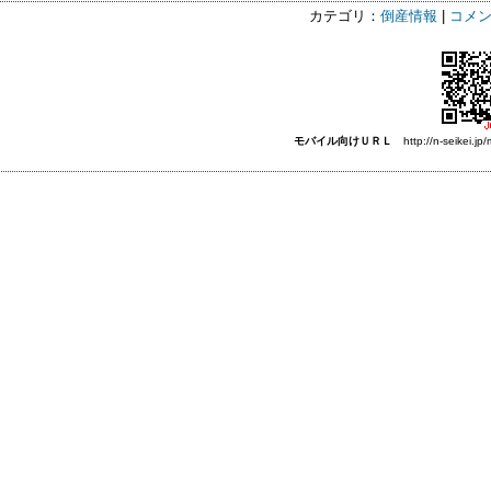
カテゴリ：
倒産情報
|
コメン
モバイル向けＵＲＬ
http://n-seikei.jp/