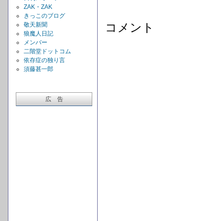
ZAK・ZAK
きっこのブログ
コメント
敬天新聞
狼魔人日記
メンバー
二階堂ドットコム
依存症の独り言
須藤甚一郎
広 告