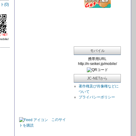
ト(
0
)
mobile/
モバイル
携帯用URL
http://n-seikei.jp/mobile/
JC-NETから
著作権及び肖像権などに
ついて
プライバシーポリシー
このサイ
トを購読