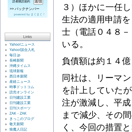
読者購読規約
３）ほかに一任し
>>
バックナンバー
powered by
まぐまぐ！
生法の適用申請を
士（電話０４８－
Links
いる。
Yahoo!ニュース
Yahoo!談合入札
毎日.jp
負債額は約１４億
長崎新聞
沖縄タイムス
琉球新報
同社は、リーマン
西日本新聞
産経ニュース
時事ドットコム
を計上していたが
読売オンライン
日刊建設工業
注が激減し、平成
日刊建設工業
日刊スポーツ
まで減少、その間
ZAK・ZAK
きっこのブログ
敬天新聞
く、今回の措置と
狼魔人日記