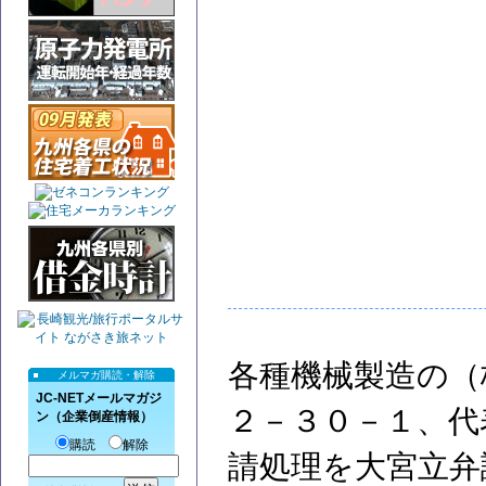
各種機械製造の（
メルマガ購読・解除
JC-NETメールマガジ
２－３０－１、代
ン（企業倒産情報）
購読
解除
請処理を大宮立弁