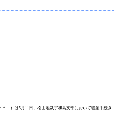
＊ ）は5月11日、松山地裁宇和島支部において破産手続き