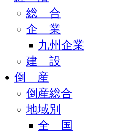
総 合
企 業
九州企業
建 設
倒 産
倒産総合
地域別
全 国