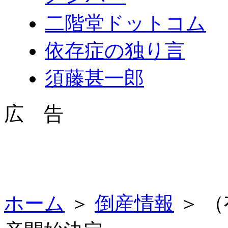
二階堂ドットコム
依存症の独り言
須藤甚一郎
広 告
ホーム
＞
倒産情報
＞ 