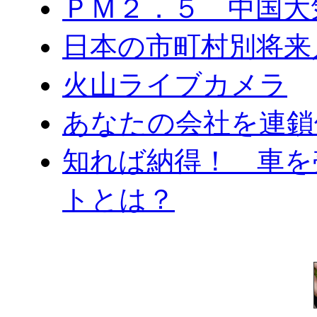
ＰＭ２．５ 中国大
日本の市町村別将来
火山ライブカメラ
あなたの会社を連鎖
知れば納得！ 車を
トとは？