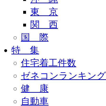
東 京
関 西
国 際
特 集
住宅着工件数
ゼネコンランキング
健 康
自動車