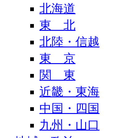
北海道
東 北
北陸・信越
東 京
関 東
近畿・東海
中国・四国
九州・山口