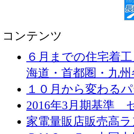
コンテンツ
６月までの住宅着工
海道・首都圏・九州
１０月から変わる
2016年3月期基準
家電量販店販売高ラ