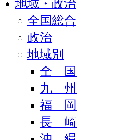
地域・政治
全国総合
政治
地域別
全 国
九 州
福 岡
長 崎
沖 縄