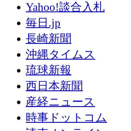
Yahoo!談合入札
毎日.jp
長崎新聞
沖縄タイムス
琉球新報
西日本新聞
産経ニュース
時事ドットコム