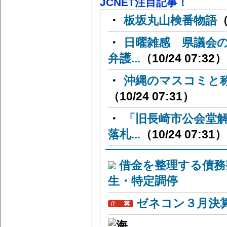
JCNET注目記事！
・
板坂丸山検番物語
（
・
日曜雑感 県議会
弁護...
（10/24 07:32）
・
沖縄のマスコミと
（10/24 07:31）
・
「旧長崎市公会堂
落札...
（10/24 07:31）
借金を整理する債務
生・特定調停
ゼネコン３月決算