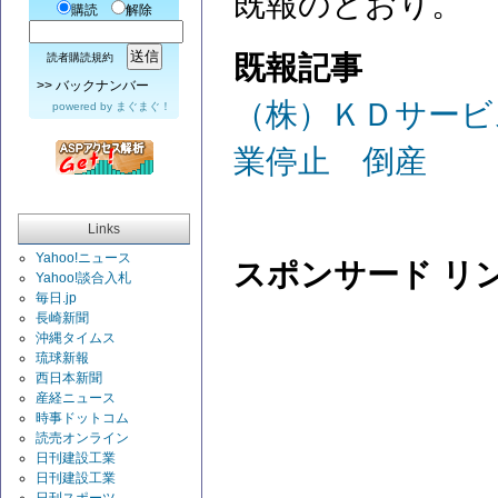
既報のとおり。
購読
解除
既報記事
読者購読規約
>>
バックナンバー
（株）ＫＤサービ
powered by
まぐまぐ！
業停止 倒産
Links
Yahoo!ニュース
スポンサード リ
Yahoo!談合入札
毎日.jp
長崎新聞
沖縄タイムス
琉球新報
西日本新聞
産経ニュース
時事ドットコム
読売オンライン
日刊建設工業
日刊建設工業
日刊スポーツ