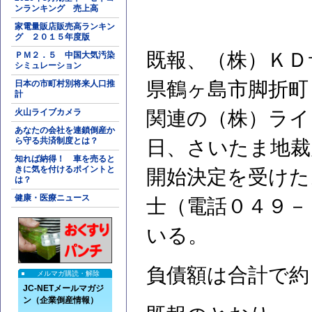
ンランキング 売上高
家電量販店販売高ランキン
グ ２０１５年度版
既報、（株）ＫＤ
ＰＭ２．５ 中国大気汚染
シミュレーション
県鶴ヶ島市脚折町
日本の市町村別将来人口推
計
火山ライブカメラ
関連の（株）ライ
あなたの会社を連鎖倒産か
ら守る共済制度とは？
日、さいたま地裁
知れば納得！ 車を売ると
きに気を付けるポイントと
開始決定を受けた
は？
健康・医療ニュース
士（電話０４９－
いる。
負債額は合計で約
メルマガ購読・解除
JC-NETメールマガジ
ン（企業倒産情報）