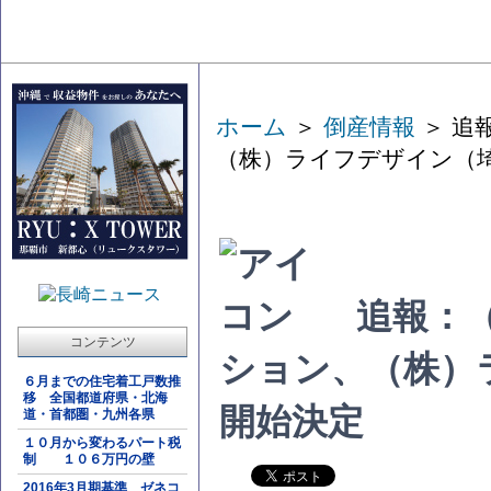
ホーム
＞
倒産情報
＞ 追
（株）ライフデザイン（
追報：
コンテンツ
ション、（株）
６月までの住宅着工戸数推
移 全国都道府県・北海
開始決定
道・首都圏・九州各県
１０月から変わるパート税
制 １０６万円の壁
2016年3月期基準 ゼネコ