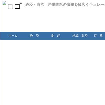
経済・政治・時事問題の情報を幅広くキュレー
ホーム
経 済
倒 産
地域・政治
特 集