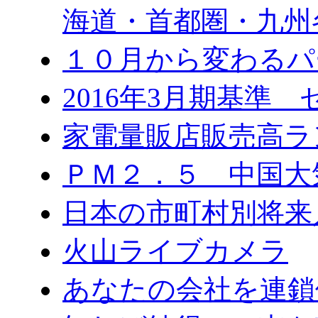
海道・首都圏・九州
１０月から変わる
2016年3月期基準
家電量販店販売高ラ
ＰＭ２．５ 中国大
日本の市町村別将来
火山ライブカメラ
あなたの会社を連鎖