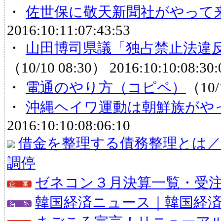
・
佐世保に敬天新聞社がやって
2016:10:11:07:43:53
・
山田博司県議「独占禁止法違反
（10/10 08:30）
2016:10:10:08:30:
・
電通のやり方（コピペ）
（10/
・
沖縄ヘイワ運動は朝鮮族がや
2016:10:10:08:06:10
借金を整理する債務整理とは／
調停
ゼネコン３月決算一覧・受注状
韓国経済ニュース｜韓国経