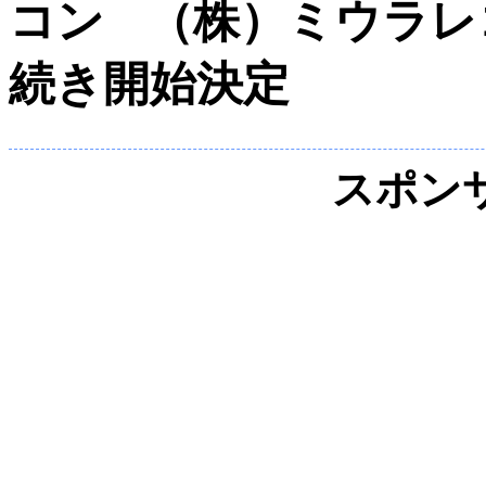
（株）ミウラレ
続き開始決定
スポン