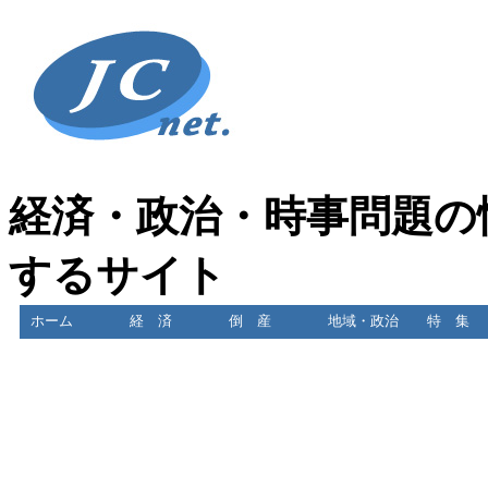
経済・政治・時事問題の
するサイト
ホーム
経 済
倒 産
地域・政治
特 集