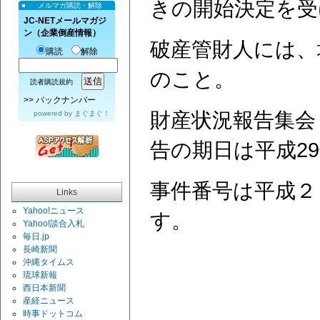
きの開始決定を受
メルマガ購読・解除
JC-NETメールマガジ
ン（企業倒産情報）
破産管財人には、
購読
解除
のこと。
読者購読規約
>>
バックナンバー
財産状況報告集会
powered by
まぐまぐ！
告の期日は平成2
事件番号は平成２
Links
Yahoo!ニュース
す。
Yahoo!談合入札
毎日.jp
長崎新聞
沖縄タイムス
琉球新報
西日本新聞
産経ニュース
時事ドットコム