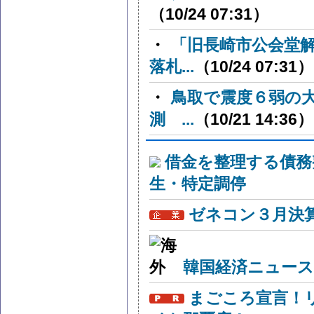
（10/24 07:31）
・
「旧長崎市公会堂
落札...
（10/24 07:31）
・
鳥取で震度６弱の
測 ...
（10/21 14:36）
借金を整理する債務
生・特定調停
ゼネコン３月決算
韓国経済ニュー
まごころ宣言！