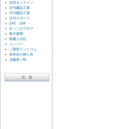
読売オンライン
日刊建設工業
日刊建設工業
日刊スポーツ
ZAK・ZAK
きっこのブログ
敬天新聞
狼魔人日記
メンバー
二階堂ドットコム
依存症の独り言
須藤甚一郎
広 告