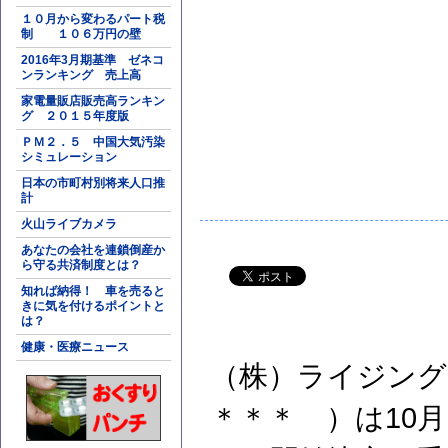
１０月から変わるパート税
制 １０６万円の壁
2016年3月期基準 ゼネコ
ンランキング 売上高
家電量販店販売高ランキン
グ ２０１５年度版
ＰＭ２．５ 中国大気汚染
シミュレーション
日本の市町村別将来人口推
計
火山ライブカメラ
あなたの会社を連鎖倒産か
ら守る共済制度とは？
知れば納得！ 車を売ると
きに気を付けるポイントと
は？
健康・医療ニュース
（株）ライジング
＊＊＊ ）は10