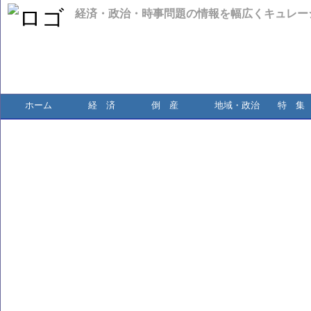
経済・政治・時事問題の情報を幅広くキュレー
ホーム
経 済
倒 産
地域・政治
特 集