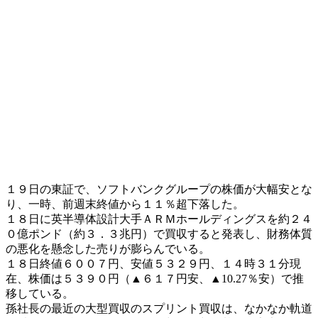
１９日の東証で、ソフトバンクグループの株価が大幅安とな
り、一時、前週末終値から１１％超下落した。
１８日に英半導体設計大手ＡＲＭホールディングスを約２４
０億ポンド（約３．３兆円）で買収すると発表し、財務体質
の悪化を懸念した売りが膨らんでいる。
１８日終値６００７円、安値５３２９円、１４時３１分現
在、株価は５３９０円（▲６１７円安、▲10.27％安）で推
移している。
孫社長の最近の大型買収のスプリント買収は、なかなか軌道