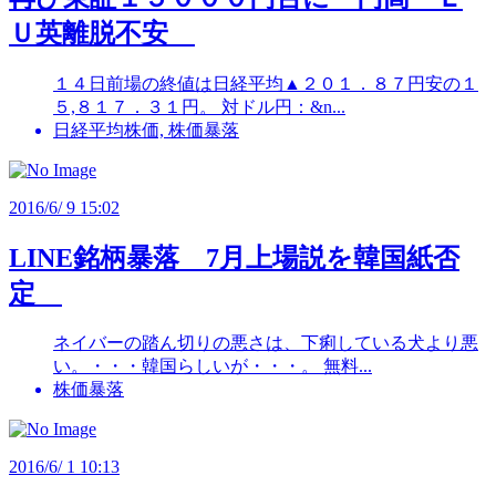
Ｕ英離脱不安
１４日前場の終値は日経平均▲２０１．８７円安の１
５,８１７．３１円。 対ドル円：&n...
日経平均株価, 株価暴落
2016/6/ 9 15:02
LINE銘柄暴落 7月上場説を韓国紙否
定
ネイバーの踏ん切りの悪さは、下痢している犬より悪
い。・・・韓国らしいが・・・。 無料...
株価暴落
2016/6/ 1 10:13