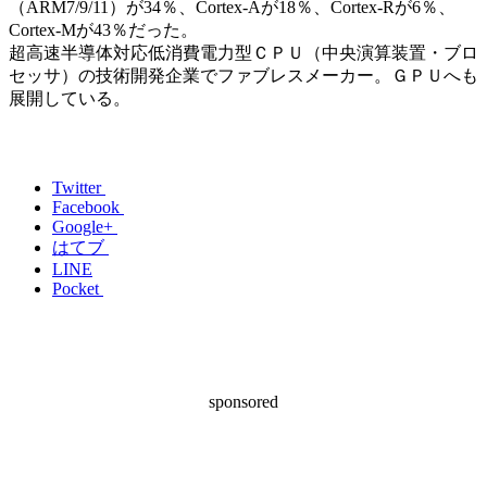
（ARM7/9/11）が34％、Cortex-Aが18％、Cortex-Rが6％、
Cortex-Mが43％だった。
超高速半導体対応低消費電力型ＣＰＵ（中央演算装置・ブロ
セッサ）の技術開発企業でファブレスメーカー。ＧＰＵへも
展開している。
Twitter
Facebook
Google+
はてブ
LINE
Pocket
sponsored