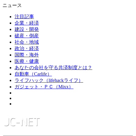
ニュース
注目記事
企業・経済
建設・開発
破産・倒産
社会・地域
政治・経済
国際・海外
医療・健康
あなたの会社を守る共済制度とは？
自動車（Carlife）
ライフハック（lifehackライフ）
ガジェット・ＰＣ（Mixx）