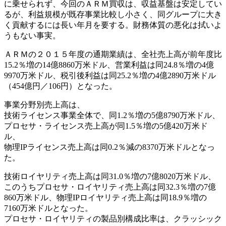
に乗せられず、今回のＡＲＭ買収は、収益基盤は安定してい
るが、利益規模が既存事業比較し小さく、同グループに大き
く貢献するには長い年月を要する。財務体質の悪化は拭いよ
うもない事実。
ＡＲＭの２０１５年度の通期業績は、全社売上高が前年度比
15.2％増の14億8860万米ドル、営業利益は同24.8％増の4億
9970万米ドル、税引後利益は同25.2％増の4億2890万米ドル
（454億円／106円）となった。
事業分野別売上高は、
技術ライセンス事業全体で、同1.2％増の5億8790万米ドル、
プロセサ・ライセンス売上高が同1.5％増の5億420万米ド
ル、
物理IPライセンス売上高は同0.2％減の8370万米ドルとなっ
た。
技術ロイヤリティ売上高は同31.0％増の7億8020万米ドル、
このうちプロセサ・ロイヤリティ売上高は同32.3％増の7億
860万米ドル、物理IPロイヤリティ売上高は同18.9％増の
7160万米ドルとなった。
プロセサ・ロイヤリティの製品別構成比率は、クラッシック