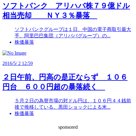
ソフトバンク アリハバ株７９億ドル
相当売却 ＮＹ３％暴落
ソフトバンクグループは１日、中国の電子商取引最大
手、阿里巴巴集団（アリババグループ）の...
株価暴落
2016/5/ 2 12:59
２日午前、円高の是正ならず １０６
円台 ６００円超の暴落続く
５月２日の為替市場の対ドル円は、１０６円４４銭前
後で推移している。黒田ショックによる米...
株価暴落
sponsored