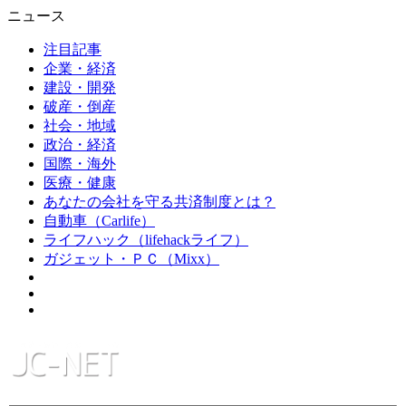
ニュース
注目記事
企業・経済
建設・開発
破産・倒産
社会・地域
政治・経済
国際・海外
医療・健康
あなたの会社を守る共済制度とは？
自動車（Carlife）
ライフハック（lifehackライフ）
ガジェット・ＰＣ（Mixx）