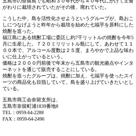
五島市の奈留島でも昭和３０年代から４０年代にかけて主食
がわりに栽培されていたがその後、廃れていた。
こうした中、島を活性化させようというグループが、島おこ
しにつなげようと昨年から栽培を始めた七福芋を原料にした
焼酎を造った。
福江島にある焼酎工場に委託し約7千リットルの焼酎を今年5
月に生産した。７２０ミリリットル瓶にして、あわせて１１
００本で、アルコール度数は２５度、まろやかで上品な味わ
いに仕上がっているという。
価格は２０００円前後で年末から五島市の観光拠点やインタ
ーネットを通じて販売することにしている。
焼酎を造ったグループは、焼酎に加え、七福芋を使ったスイ
ーツの商品化も目指していて、島を盛り上げていきたいとし
ている。
五島市商工会奈留支所は、
五島市奈留町浦1839番地8
TEL：0959-64-2288
FAX：0959-64-2496