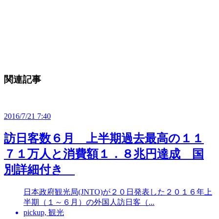
関連記事
2016/7/21 7:40
訪日客数６月 上半期過去最高の１１
７１万人と消費額１．８兆円達成 国
別詳細付き
日本政府観光局(JNTO)が２０日発表した２０１６年上
半期（１～６月）の外国人訪日客（...
pickup, 観光