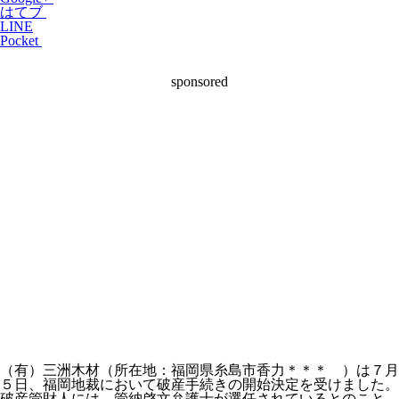
はてブ
LINE
Pocket
sponsored
（有）三洲木材（所在地：福岡県糸島市香力＊＊＊ ）は７月
５日、福岡地裁において破産手続きの開始決定を受けました。
破産管財人には、管納啓文弁護士が選任されているとのこと。