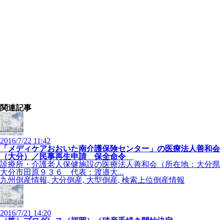
関連記事
2016/7/22 11:42
「メディケアおおいた南介護保険センター」の医療法人善和会
（大分）／民事再生申請 保全命令
診療所・介護老人保健施設の医療法人善和会（所在地：大分県
大分市田原９３６ 代表：渡邉大...
九州倒産情報, 大分倒産, 大型倒産, 検索上位倒産情報
2016/7/21 14:20