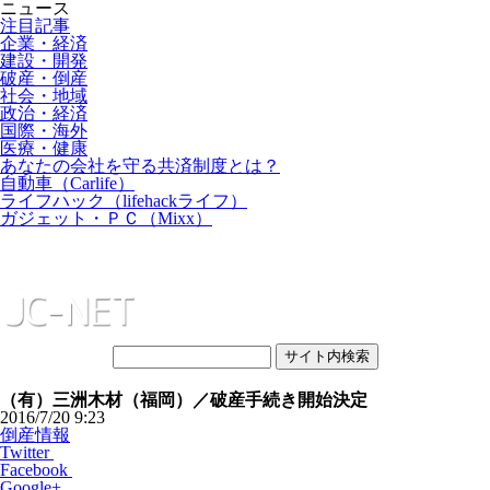
ニュース
注目記事
企業・経済
建設・開発
破産・倒産
社会・地域
政治・経済
国際・海外
医療・健康
あなたの会社を守る共済制度とは？
自動車（Carlife）
ライフハック（lifehackライフ）
ガジェット・ＰＣ（Mixx）
（有）三洲木材（福岡）／破産手続き開始決定
2016/7/20 9:23
倒産情報
Twitter
Facebook
Google+