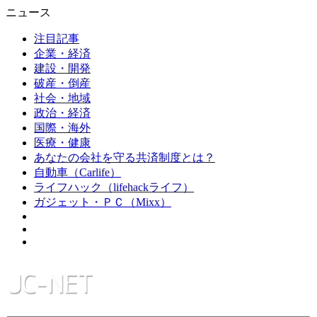
ニュース
注目記事
企業・経済
建設・開発
破産・倒産
社会・地域
政治・経済
国際・海外
医療・健康
あなたの会社を守る共済制度とは？
自動車（Carlife）
ライフハック（lifehackライフ）
ガジェット・ＰＣ（Mixx）