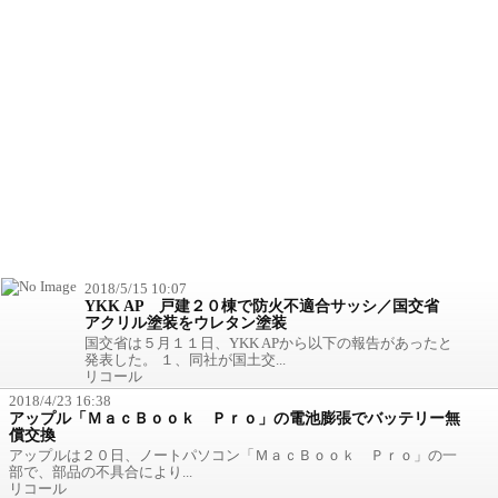
2018/5/15 10:07
YKK AP 戸建２０棟で防火不適合サッシ／国交省
アクリル塗装をウレタン塗装
国交省は５月１１日、YKK APから以下の報告があったと
発表した。 １、同社が国土交...
リコール
2018/4/23 16:38
アップル「ＭａｃＢｏｏｋ Ｐｒｏ」の電池膨張でバッテリー無
償交換
アップルは２０日、ノートパソコン「ＭａｃＢｏｏｋ Ｐｒｏ」の一
部で、部品の不具合により...
リコール