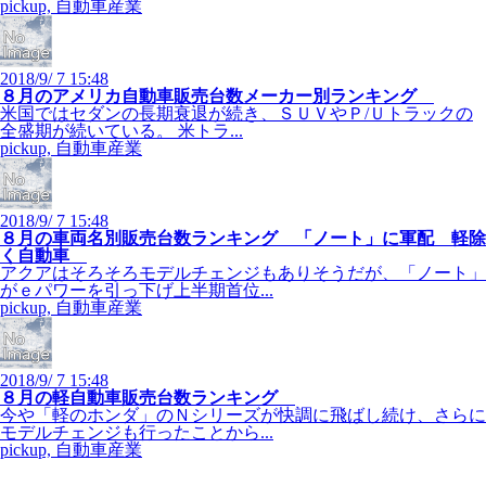
pickup, 自動車産業
2018/9/ 7 15:48
８月のアメリカ自動車販売台数メーカー別ランキング
米国ではセダンの長期衰退が続き、ＳＵＶやＰ/Ｕトラックの
全盛期が続いている。 米トラ...
pickup, 自動車産業
2018/9/ 7 15:48
８月の車両名別販売台数ランキング 「ノート」に軍配 軽除
く自動車
アクアはそろそろモデルチェンジもありそうだが、「ノート」
がｅパワーを引っ下げ上半期首位...
pickup, 自動車産業
2018/9/ 7 15:48
８月の軽自動車販売台数ランキング
今や「軽のホンダ」のＮシリーズが快調に飛ばし続け、さらに
モデルチェンジも行ったことから...
pickup, 自動車産業