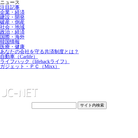
ニュース
注目記事
企業・経済
建設・開発
破産・倒産
社会・地域
政治・経済
国際・海外
韓国情報
医療・健康
あなたの会社を守る共済制度とは？
自動車（Carlife）
ライフハック（lifehackライフ）
ガジェット・ＰＣ（Mixx）