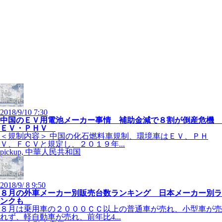
2018/9/10 7:30
中国のＥＶ用電池メーカー事情 補助金減で８割が倒産危機
ＥＶ・ＰＨＶ
＜規制内容＞ 中国の化石燃料車規制、環境車はＥＶ、ＰＨ
Ｖ、ＦＣＶと規定し、２０１９年...
pickup, 中華人民共和国
2018/9/ 8 9:50
８月の外車メーカー別販売台数ランキング 日本メーカー別ラ
ンクも
８月は乗用車の２０００ＣＣ以上の普通車が売れ、小型車が売
れず、軽自動車が売れ、前年比4...