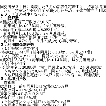
国交省が３１日に発表した７月の新設住宅着工は、持家は増加
したが、貸家及び分譲住宅が減少したため，全体で前年同月比
▲０．７％の減少となった。
１．総戸数
○新設住宅着工戸数は 82,615戸。
・前年同月比▲0.7％減， 2ヶ月連続減。
○新設住宅着工床面積は 6,590千㎡。
・前年同月比▲1.6％減， 2ヶ月連続減。
○季節調整済年率換算値では 95万8千戸。
・前月比＋4.7％増， ６月の減少から再び増加。
２．利用関係別戸数
（１）持家＝注文住宅
○持家は 25,447戸（前年同月比 0.3％増， 6ヶ月ぶり増）
（２）貸家＝アパート、賃貸マンション、貸し家
○貸家は35,847戸（前年同月比▲1.4％減， 14ヶ月連続減）
（３）分譲住宅
○分譲住宅は 20,885戸（前年同月比▲0.7％減， 2ヶ月連続減）
・うちマンションは 8,699戸（同▲4.0％減， 2ヶ月連続減）
・うち戸建分譲住宅は12,004戸（同+2.5％増，4ヶ月連続増）
３．地域別戸数
・首都圏
総戸数は、前年同月比4.1％増の27,669戸
持家は同▲4.1％減の4,906戸
貸家は同9.4％増の13,218戸
分譲住宅（同 1.6％増）
うち分譲マンションは同3.0％増の3,964戸
うち戸建分譲住宅は同1.6％増の5,283戸