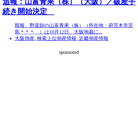
追報：山富青果（株）（大阪）／破産手
続き開始決定
既報。野菜卸の山富青果（株）（所在地：府茨木市宮
島＊＊＊ ）は10月12日、大阪地裁に...
大阪倒産, 検索上位倒産情報, 近畿倒産情報
sponsored