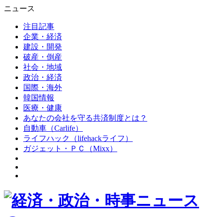
ニュース
注目記事
企業・経済
建設・開発
破産・倒産
社会・地域
政治・経済
国際・海外
韓国情報
医療・健康
あなたの会社を守る共済制度とは？
自動車（Carlife）
ライフハック（lifehackライフ）
ガジェット・ＰＣ（Mixx）