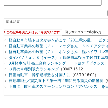
関連記事
同じカテゴリーの記事です。
この記事を見た人は以下も見ています
軽自動車市場トヨタが巻き起こす「2011秋の乱」 ピク
軽自動車業界の展望（３） マツダさん ＳＫＹアクテ
軽自動車業界の展望（２） ホンダさん 軽ハイワゴン
ダイハツ「ｅ：Ｓ（イース）」低燃費車投入で軽自動車
8月軽車名別 売上台数ランキング トヨタ「ピクシス」
８月の車種別販売ランキング
（09/07 16:12）
日産自動車 幹部過半数を外国人に
（08/19 16:02）
自動車5社／震災直下の第一四半期に見る震災の影響度
（0
トヨタ、欧州車のステーションワゴン「アベンシス」を