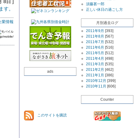
月 8日 ]
須藤甚一郎
ます。
正しい休日の過ごし方
企業情報
月別過去ログ
2011年9月
[393]
2011年8月
[567]
jp/mobile/
2011年7月
[532]
2011年6月
[516]
2011年5月
[512]
2011年4月
[498]
2011年3月
[535]
2011年2月
[462]
ads
2011年1月
[386]
2010年12月
[399]
2010年11月
[606]
Counter
このサイトを購読