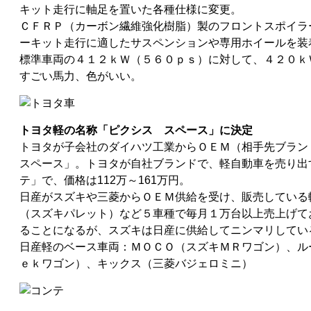
キット走行に軸足を置いた各種仕様に変更。
ＣＦＲＰ（カーボン繊維強化樹脂）製のフロントスポイラ
ーキット走行に適したサスペンションや専用ホイールを装
標準車両の４１２ｋＷ（５６０ｐｓ）に対して、４２０ｋ
すごい馬力、色がいい。
トヨタ軽の名称「ピクシス スペース」に決定
トヨタが子会社のダイハツ工業からＯＥＭ（相手先ブラ
スペース」。トヨタが自社ブランドで、軽自動車を売り出
テ」で、価格は112万～161万円。
日産がスズキや三菱からＯＥＭ供給を受け、販売している
（スズキパレット）など５車種で毎月１万台以上売上げて
ることになるが、スズキは日産に供給してニンマリしてい
日産軽のベース車両：ＭＯＣＯ（スズキＭＲワゴン）、ル
ｅｋワゴン）、キックス（三菱バジェロミニ）