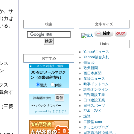
か、サ
出力は
検索
文字サイズ
いる。
Links
Yahoo!ニュース
Yahoo!談合入札
おすすめ
毎日.jp
クシス
メルマガ購読・解除
敬天新聞
ン
JC-NETメールマガジ
西日本新聞
ン（企業倒産情報）
産経ニュース
時事ドットコム
クス
購読
解除
読売オンライン
競合す
日刊建設工業
読者購読規約
日刊建設工業
>>
バックナンバー
日刊スポーツ
（三菱
ZAK・ZAK
powered by
まぐまぐ！
論談
二階堂.com
きっこのブログ
日本政治経済倫理…