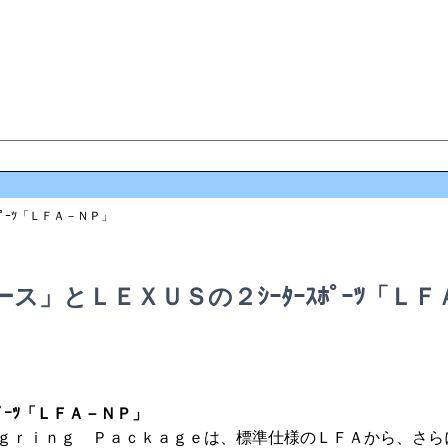
グ
ご意見・メール
ﾟｰﾂ「ＬＦＡ－ＮＰ」
」とＬＥＸＵＳの２ｼｰﾀｰｽﾎﾟｰﾂ「ＬＦ
ﾟｰﾂ「ＬＦＡ－ＮＰ」
ｇｒｉｎｇ Ｐａｃｋａｇｅは、標準仕様のＬＦＡから、さら