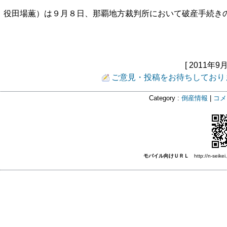
表：役田場薫）は９月８日、那覇地方裁判所において破産手続き
[ 2011年9月
ご意見・投稿をお待ちしており
Category :
倒産情報
|
コメ
モバイル向けＵＲＬ
http://n-seikei.