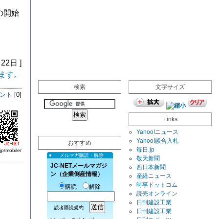
の開始
22日 ]
ます。
検索
文字サイズ
ント
[0]
Links
Yahoo!ニュース
Yahoo!談合入札
おすすめ
毎日.jp
jp/mobile/
メルマガ購読・解除
敬天新聞
JC-NETメールマガジ
西日本新聞
ン（企業倒産情報）
産経ニュース
時事ドットコム
購読
解除
読売オンライン
日刊建設工業
読者購読規約
日刊建設工業