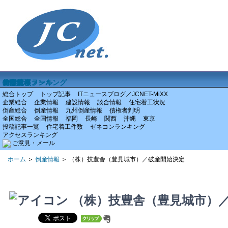
ホーム
企業情報
倒産情報
全国情報
特集記事
アクセスランキング
ご意見・メール
総合トップ
トップ記事
ITニュースブログ／JCNET-MiXX
企業総合
企業情報
建設情報
談合情報
住宅着工状況
倒産総合
倒産情報
九州倒産情報
債権者判明
全国総合
全国情報
福岡
長崎
関西
沖縄
東京
投稿記事一覧
住宅着工件数
ゼネコンランキング
アクセスランキング
ご意見・メール
ホーム
＞
倒産情報
＞ （株）技豊舎（豊見城市）／破産開始決定
（株）技豊舎（豊見城市）