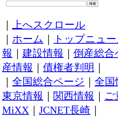
｜
上へスクロール
｜
ホーム
｜
トップニュー
報
｜
建設情報
｜
倒産総合
産情報
｜
債権者判明
｜
｜
全国総合ページ
｜
全国
東京情報
｜
関西情報
｜
ご
MiXX
｜
JCNET長崎
｜