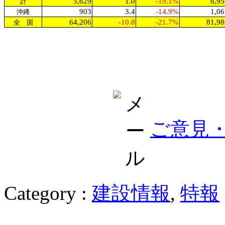
5,629
1.0
-19.1%
6,95
計
903
3.4
-14.9%
1,06
沖縄
64,206
-10.8
-21.7%
81,98
全 国
ご意見
Category :
建設情報
,
特報