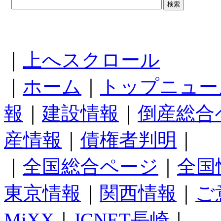
｜
上へスクロール
｜
ホーム
｜
トップニュー
報
｜
建設情報
｜
倒産総合
産情報
｜
債権者判明
｜
｜
全国総合ページ
｜
全国
東京情報
｜
関西情報
｜
ご
MiXX
｜
JCNET長崎
｜