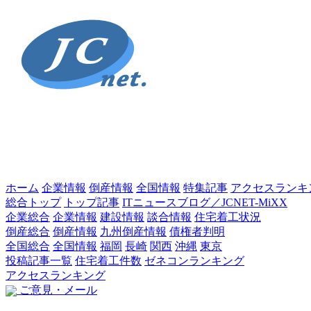
ホーム
企業情報
倒産情報
全国情報
特集記事
アクセスランキ
総合トップ
トップ記事
ITニュースブログ／JCNET-MiXX
企業総合
企業情報
建設情報
談合情報
住宅着工状況
倒産総合
倒産情報
九州倒産情報
債権者判明
全国総合
全国情報
福岡
長崎
関西
沖縄
東京
投稿記事一覧
住宅着工件数
ゼネコンランキング
アクセスランキング
ご意見・メール