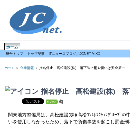
ホーム
企業情報
倒産情報
全国情報
特集記事
ご意見・メール
総合トップ
トップ記事
ITニュースブログ／JCNET-MiXX
ホーム
＞
企業情報
＞ 指名停止 高松建設(株) 落下防止柵や覆いは安全第一
指名停止 高松建設(株) 
関東地方整備局は、高松建設(株)(高松ｺﾝｽﾄﾗｸｼｮﾝｸﾞ
いを使用しなかったため、落下で負傷事故を起こし罰金刑