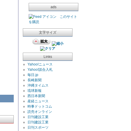
ads
このサイト
を購読
文字サイズ
Links
Yahoo!ニュース
Yahoo!談合入札
毎日.jp
長崎新聞
沖縄タイムス
琉球新報
西日本新聞
産経ニュース
時事ドットコム
読売オンライン
日刊建設工業
日刊建設工業
日刊スポーツ