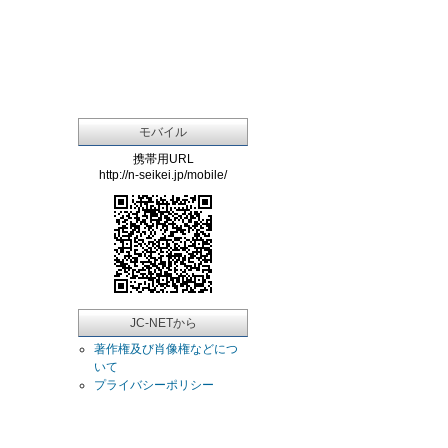
モバイル
携帯用URL
http://n-seikei.jp/mobile/
JC-NETから
著作権及び肖像権などにつ
いて
プライバシーポリシー