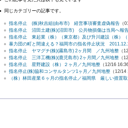
同じカテゴリーの記事です。
指名停止 (株)秋吉組(由布市) 経営事項審査虚偽報告
（01
指名停止 沼田土建(株)(沼田市) 公共物損傷は当局へ報
指名停止 東起業（株）（東京都）及び升川建設（株）（
暴力団の町と間違える？福岡市の指名停止状況 2011.12.
指名停止 ヤマグチ(株)(霧島市) 2ヶ月間 ／九州地整
（12
指名停止 三洋工機(株)(鹿児島市) 2ヶ月間／九州地整
（12
指名停止 星野建設（株）２ヶ月／九州地整
（12/16 16:
指名停止(株)協和コンサルタンツ1ヶ月／九州地整
（12/14
（株）林田産業６ヶ月の指名停止／福岡県 厳しい措置取