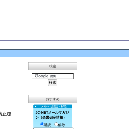
検索
おすすめ
メルマガ購読・解除
JC-NETメールマガジ
防止覆
ン（企業倒産情報）
購読
解除