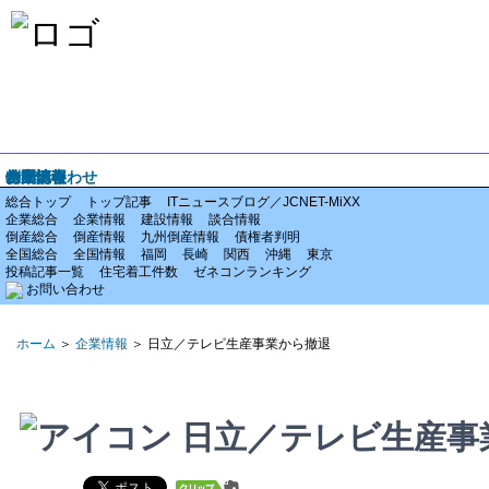
ホーム
企業情報
倒産情報
全国情報
特集記事
お問い合わせ
総合トップ
トップ記事
ITニュースブログ／JCNET-MiXX
企業総合
企業情報
建設情報
談合情報
倒産総合
倒産情報
九州倒産情報
債権者判明
全国総合
全国情報
福岡
長崎
関西
沖縄
東京
投稿記事一覧
住宅着工件数
ゼネコンランキング
お問い合わせ
ホーム
＞
企業情報
＞ 日立／テレビ生産事業から撤退
日立／テレビ生産事