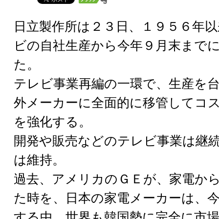
日立製作所は２３日、１９５６年
ビの自社生産から今年９月末まで
た。
テレビ事業再編の一環で、生産を
外メーカーに全面的に移管してコ
を強化する。
開発や販売などのテレビ事業は継
は維持。
過去、アメリカのＧＥが、家電か
た時を、日本の家電メーカーは、
する中、世界も韓国勢に完全に市