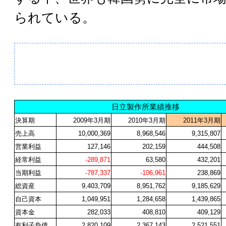
られている。
日立製作所業績推移
決算期
2009
年3月期
2010
年3月期
2011
年3月期
売上高
10,000,369
8,968,546
9,315,807
営業利益
127,146
202,159
444,508
経常利益
-289,871
63,580
432,201
当期利益
-787,337
-106,961
238,869
総資産
9,403,709
8,951,762
9,185,629
自己資本
1,049,951
1,284,658
1,439,865
資本金
282,033
408,810
409,129
有利子負債
2,820,109
2,367,143
2,521,551