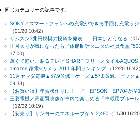
同じカテゴリーの記事です。
SONY／スマートフォンへの充電ができる手回し充電ラ
（01/20 10:42）
サムスン3兆円規模の投資を発表 日本はどうなる
（01/
正月太りが気になったら／体脂肪計タニタの社員食堂 "500k
17:00）
薄くて軽い、貼るテレビ SHARP フリースタイルAQUOS
amazon 家電&カメラ 2011 年間ランキング
（12/20 16:4
11月ヤマダ電機▲57.9％減 ケーズ▲57.8％減、ビック▲
09:33）
【お買い得】年賀状作りに！ ／ EPSON EP704が￥11
三菱電機／高画質映像が車内で楽しめる「車載用ブルーレ
（12/02 10:19）
【安売り】サンヨーのエネループが￥ 2,480
（11/30 16:2