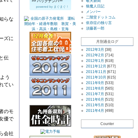
敬天新聞
>>
バックナンバー
狼魔人日記
powered by
まぐまぐ！
メンバー
二階堂ドットコム
知らな
依存症の独り言
須藤甚一郎
ーズに
月別過去ログ
2012年3月
[38]
2012年2月
[714]
と伝
2012年1月
[618]
2011年12月
[677]
2011年11月
[671]
よう
2011年10月
[615]
2011年9月
[533]
れてい
2011年8月
[565]
2011年7月
[531]
2011年6月
[515]
2011年5月
[510]
2011年4月
[498]
者のモ
女優で
Counter
ら会社