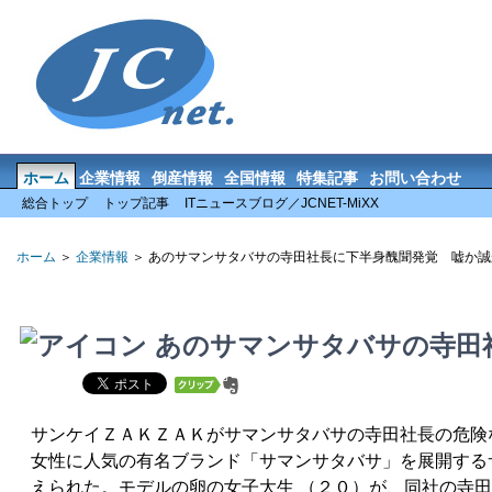
ホーム
企業情報
倒産情報
全国情報
特集記事
お問い合わせ
総合トップ
トップ記事
ITニュースブログ／JCNET-MiXX
ホーム
＞
企業情報
＞ あのサマンサタバサの寺田社長に下半身醜聞発覚 嘘か誠
あのサマンサタバサの寺田
サンケイＺＡＫＺＡＫがサマンサタバサの寺田社長の危険
女性に人気の有名ブランド「サマンサタバサ」を展開する
えられた。モデルの卵の女子大生 （２０）が、同社の寺