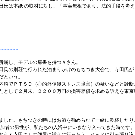
田氏は本紙 の取材に対し、「事実無根であり、法的手段を考
所属し、モデルの肩書を持つＡさん。
田氏の別荘で行われた泊まりがけのもちつき大会で、寺田氏が
だという。
内科でＰＴＳＤ（心的外傷後ストレス障害）の疑いなどと診断
たとして２月末、２２００万円の損害賠償を求める訴えを東京
ました。もちつきの時にはお酒を勧められて一緒に乾杯したり
参加者の男性が、私たちの入浴中にいきなり入ってきた時です
おうと寺田さんの部屋に訴えに行ったら、ベッドに引っ張り込