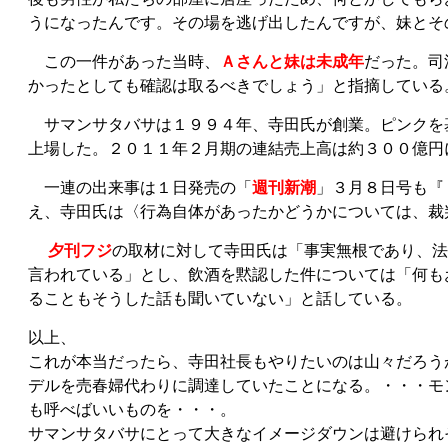
うになったんです。その場を逃げ出したんですが、妹とそ
この一件があった当時、
Ａさんと妹は未成年
だった。司
かったとしても確認は取るべきでしょう」と指摘している
サマンサタバサは１９９４年、寺田氏が創業。ピンクを
上場した。２０１１年２月期の連結売上高は約３００億円
一連の出来事は１日発売の「
週刊新潮
」３月８日号も『
え、寺田氏は〈行為自体があったかどうかについては、裁
夕刊フジ
の取材に対して寺田氏は「事実無根であり、法
言われている」とし、飲酒を黙認した件については「何も
ることもそうした話も聞いていない」と話している。
以上、
これが本当だったら、寺田社長もやりたいのは山々だろう
デルを売春婦代わりに調達していたことになる。・・・モ
も呼べばいいものを・・・。
サマンサタバサにとって大きなイメージダウンは避けられ