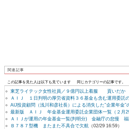
関連記事
この記事を見た人は以下も見ています
同じカテゴリーの記事です。
東芝ライテック女性社員／９億円以上着服 貢い
ＡＩＪ １日判明の厚労省資料３６基金も含む運用委託
AIJ投資顧問（浅川和彦社長）による消失した"企業年金"の行方
最新版 ＡＩＪ 年金基金運用委託企業団体一覧（２月2
ＡＩＪが運用の年金基金一覧(判明分) 金融庁の怠慢 
Ｂ７８７型機 またまた不具合で欠航
（02/29 16:59）