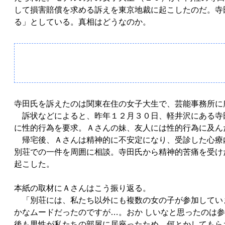
して損害賠償を求める訴えを東京地裁に起こしたのだ。寺
る」としている。真相はどうなのか。
寺田氏を訴えたのは関東在住の女子大生で、芸能事務所に
訴状などによると、昨年１２月３０日、軽井沢にある寺
に性的行為を要求。Ａさんの妹、友人には性的行為に及ん
帰宅後、Ａさんは精神的に不安定になり、受診した心療
別荘での一件を周囲に相談。寺田氏から精神的苦痛を受け
起こした。
本紙の取材にＡさんはこう振り返る。
「別荘には、私たち以外にも複数の女の子が参加してい
かなムードだったのですが…。おか しいなと思ったのは
後も男性が私たちの部屋に居座ったため、何とかしてもら