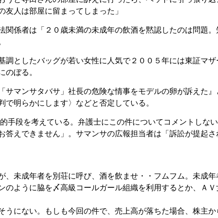
の友人は部屋に留まってしまった」
法関係者は「２０歳未満の未成年の飲酒を黙認したのは問題。
。
基調としたバッグが若い女性に人気で２００５年には東証マザ
にのぼる。
「サマンサタバサ」社長の危険な情事をモデルの卵が訴えた』
判で明らかにします〉などと否定している。
的手段を考えている。弁護士にこの件についてコメントしない
お答えできません」。サマンサの広報担当者は「訴訟が提起さ
が、未成年者を別荘に呼び、酒を飲ませ・・フムフム。未成年
ンのように脇を〆高級コールガール組織を利用するとか、ＡＶ
そうにない。もしも今回の件で、売上高が落ちた場合、株主か