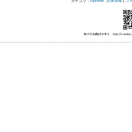
カテゴリ：
topnews
,
企業情報
|
コメ
モバイル向けＵＲＬ
http://n-seikei.