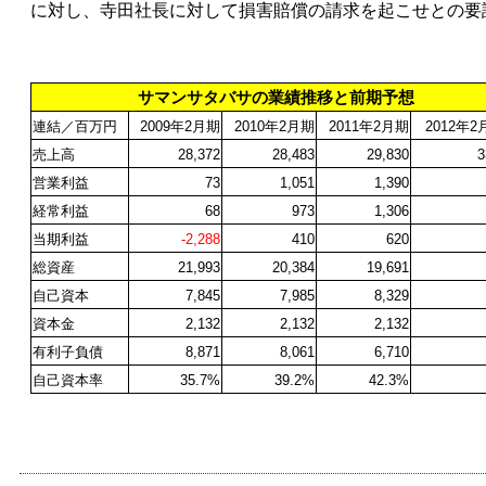
に対し、寺田社長に対して損害賠償の請求を起こせとの要
サマンサタバサの業績推移と前期予想
連結／百万円
2009
年2月期
2010
年2月期
2011
年2月期
2012
年2
売上高
28,372
28,483
29,830
3
営業利益
73
1,051
1,390
経常利益
68
973
1,306
当期利益
-2,288
410
620
総資産
21,993
20,384
19,691
自己資本
7,845
7,985
8,329
資本金
2,132
2,132
2,132
有利子負債
8,871
8,061
6,710
自己資本率
35.7%
39.2%
42.3%