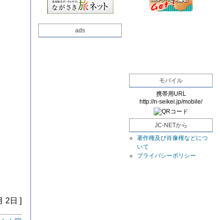
ads
モバイル
携帯用URL
http://n-seikei.jp/mobile/
JC-NETから
著作権及び肖像権などにつ
いて
プライバシーポリシー
月 2日 ]