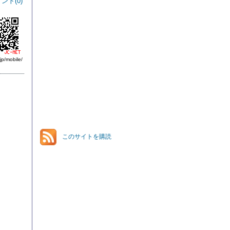
ント(
0
)
jp/mobile/
このサイトを購読