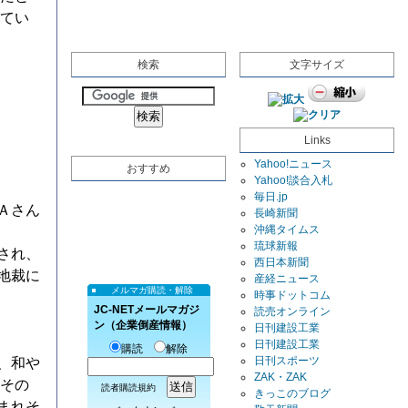
えてい
検索
文字サイズ
Links
Yahoo!ニュース
おすすめ
Yahoo!談合入札
毎日.jp
Ａさん
長崎新聞
沖縄タイムス
琉球新報
され、
西日本新聞
地裁に
産経ニュース
メルマガ購読・解除
時事ドットコム
JC-NETメールマガジ
読売オンライン
ン（企業倒産情報）
日刊建設工業
日刊建設工業
購読
解除
日刊スポーツ
、和や
ZAK・ZAK
。その
読者購読規約
きっこのブログ
まれそ