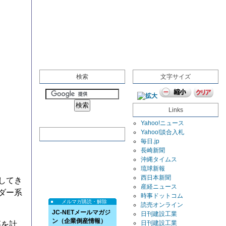
検索
文字サイズ
Links
Yahoo!ニュース
Yahoo!談合入札
毎日.jp
長崎新聞
沖縄タイムス
琉球新報
西日本新聞
してき
産経ニュース
ダー系
時事ドットコム
メルマガ購読・解除
読売オンライン
JC-NETメールマガジ
日刊建設工業
ン（企業倒産情報）
日刊建設工業
高を計