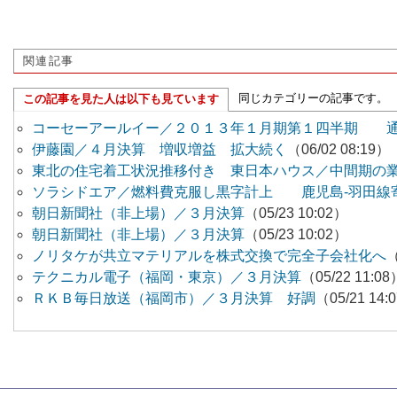
関連記事
同じカテゴリーの記事です。
この記事を見た人は以下も見ています
コーセーアールイー／２０１３年１月期第１四半期 通
伊藤園／４月決算 増収増益 拡大続く
（06/02 08:19）
東北の住宅着工状況推移付き 東日本ハウス／中間期の
ソラシドエア／燃料費克服し黒字計上 鹿児島-羽田線
朝日新聞社（非上場）／３月決算
（05/23 10:02）
朝日新聞社（非上場）／３月決算
（05/23 10:02）
ノリタケが共立マテリアルを株式交換で完全子会社化へ
（
テクニカル電子（福岡・東京）／３月決算
（05/22 11:08
ＲＫＢ毎日放送（福岡市）／３月決算 好調
（05/21 14: