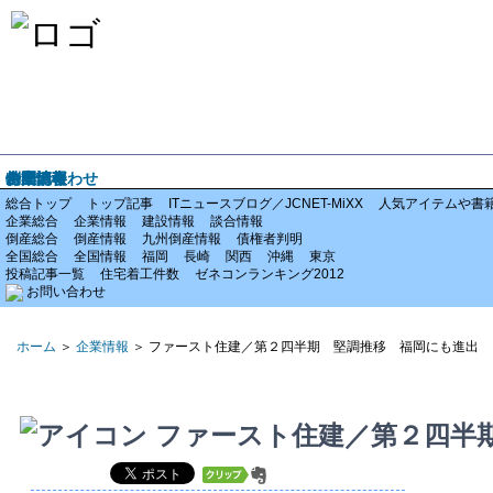
ホーム
企業情報
倒産情報
全国情報
特集記事
お問い合わせ
総合トップ
トップ記事
ITニュースブログ／JCNET-MiXX
人気アイテムや書
企業総合
企業情報
建設情報
談合情報
倒産総合
倒産情報
九州倒産情報
債権者判明
全国総合
全国情報
福岡
長崎
関西
沖縄
東京
投稿記事一覧
住宅着工件数
ゼネコンランキング2012
お問い合わせ
ホーム
＞
企業情報
＞ ファースト住建／第２四半期 堅調推移 福岡にも進出
ファースト住建／第２四半