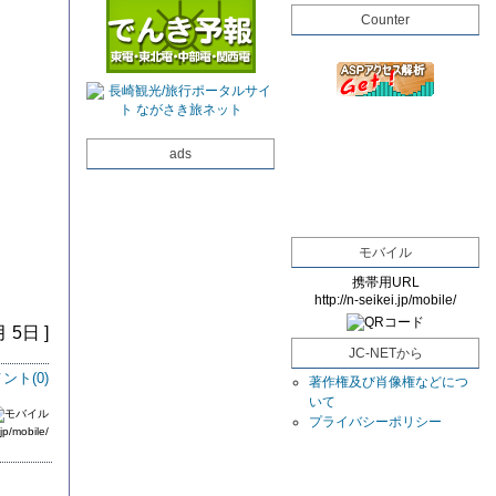
Counter
ads
モバイル
携帯用URL
http://n-seikei.jp/mobile/
月 5日 ]
JC-NETから
ント(
0
)
著作権及び肖像権などにつ
いて
プライバシーポリシー
jp/mobile/