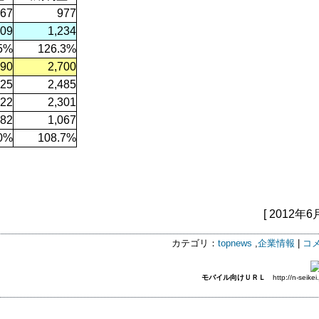
667
977
109
1,234
5%
126.3%
690
2,700
225
2,485
922
2,301
582
1,067
.0%
108.7%
[ 2012年6
カテゴリ：
topnews
,
企業情報
|
コメ
モバイル向けＵＲＬ
http://n-seikei.