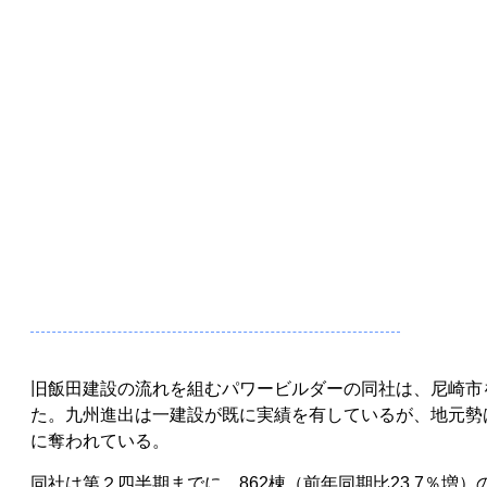
旧飯田建設の流れを組むパワービルダーの同社は、尼崎市
た。九州進出は一建設が既に実績を有しているが、地元勢
に奪われている。
同社は第２四半期までに、862棟（前年同期比23.7％増）