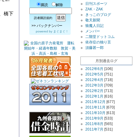
日刊スポーツ
購読
解除
ZAK・ZAK
、橋下
きっこのブログ
読者購読規約
敬天新聞
>>
バックナンバー
狼魔人日記
メンバー
powered by
まぐまぐ！
二階堂ドットコム
依存症の独り言
須藤甚一郎
月別過去ログ
2012年6月
[106]
2012年5月
[751]
2012年4月
[718]
2012年3月
[709]
2012年2月
[713]
2012年1月
[616]
2011年12月
[677]
2011年11月
[670]
2011年10月
[613]
2011年9月
[533]
2011年8月
[565]
2011年7月
[531]