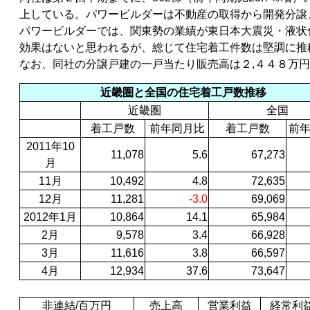
上している。パワービルダーは不動産の取得から開発分譲
パワービルダーでは、関東勢の業績が東日本大震災・液状
効果はないと思われるが、総じて住宅着工件数は堅調に推
なお、同社の分譲戸建の一戸当たり販売高は２,４４８万
近畿圏と全国の住宅着工戸数推移
近畿圏
全国
着工戸数
前年同月比
着工戸数
前
2011年
10
11,078
5.6
67,273
月
11月
10,492
4.8
72,635
12月
11,281
-3.0
69,069
2012年
1月
10,864
14.1
65,984
2月
9,578
3.4
66,928
3月
11,616
3.8
66,597
4月
12,934
37.6
73,647
非連結
/百万円
売上高
営業利益
経常利