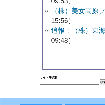
09:53）
（株）美女高原
15:56）
追報：（株）東
09:48）
サイト内検索