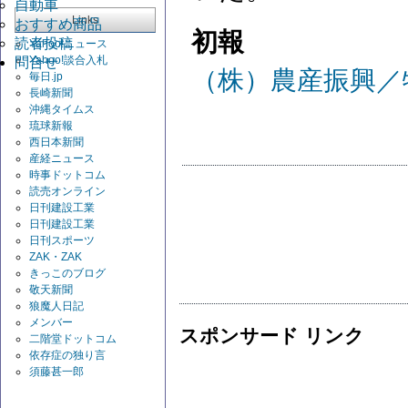
自動車
Links
おすすめ商品
初報
読者投稿
Yahoo!ニュース
Yahoo!談合入札
問合せ
（株）農産振興／
毎日.jp
長崎新聞
沖縄タイムス
琉球新報
西日本新聞
産経ニュース
時事ドットコム
読売オンライン
日刊建設工業
日刊建設工業
日刊スポーツ
ZAK・ZAK
きっこのブログ
敬天新聞
狼魔人日記
メンバー
スポンサード リンク
二階堂ドットコム
依存症の独り言
須藤甚一郎