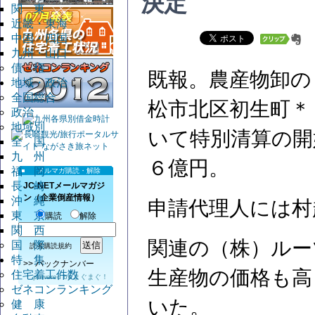
決定
関 東
近畿・東海
中国・四国
九州・山口
債 権
既報。農産物卸の
地域・政治
全国総合
松市北区初生町＊
政治
地域別
いて特別清算の開
全 国
九 州
６億円。
福 岡
メルマガ購読・解除
長 崎
JC-NETメールマガジ
ン（企業倒産情報）
沖 縄
申請代理人には村
東 京
購読
解除
関 西
関連の（株）ルー
国 際
読者購読規約
特 集
>>
バックナンバー
生産物の価格も高
住宅着工件数
powered by
まぐまぐ！
ゼネコンランキング
いた。
健 康