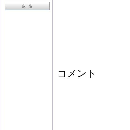
広 告
コメント