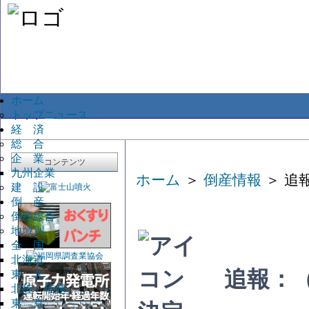
ホーム
トップニュース
経 済
総 合
企 業
コンテンツ
九州企業
ホーム
＞
倒産情報
＞ 追
建 設
倒 産
倒産総合
地域別
全 国
北海道
追報：
東 北
北陸・信越
東 京