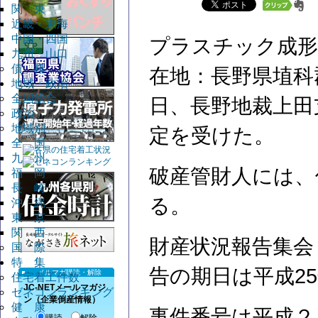
関 東
近畿・東海
中国・四国
プラスチック成形
九州・山口
債 権
在地：長野県埴科
地域・政治
全国総合
日、長野地裁上田
政治
地域別
定を受けた。
全 国
九 州
破産管財人には、
福 岡
長 崎
る。
沖 縄
東 京
関 西
財産状況報告集会
国 際
特 集
告の期日は平成2
メルマガ購読・解除
住宅着工件数
JC-NETメールマガジ
ゼネコンランキング
ン（企業倒産情報）
健 康
事件番号は平成２