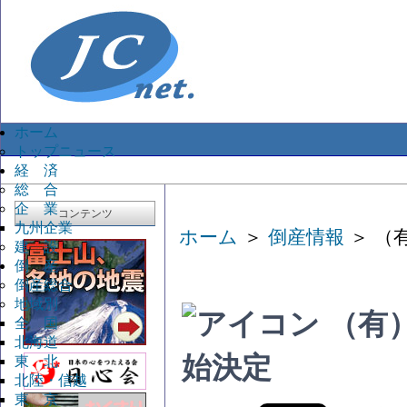
ホーム
トップニュース
経 済
総 合
企 業
コンテンツ
九州企業
ホーム
＞
倒産情報
＞ （
建 設
倒 産
倒産総合
地域別
（有
全 国
北海道
始決定
東 北
北陸・信越
東 京