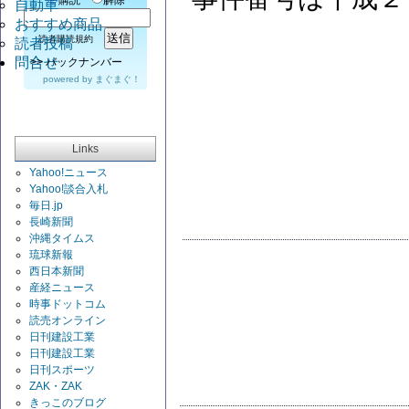
購読
解除
自動車
おすすめ商品
読者購読規約
読者投稿
問合せ
>>
バックナンバー
powered by
まぐまぐ！
Links
Yahoo!ニュース
Yahoo!談合入札
毎日.jp
長崎新聞
沖縄タイムス
琉球新報
西日本新聞
産経ニュース
時事ドットコム
読売オンライン
日刊建設工業
日刊建設工業
日刊スポーツ
ZAK・ZAK
きっこのブログ