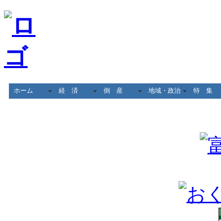
ホーム
経 済
倒 産
地域・政治
特 集