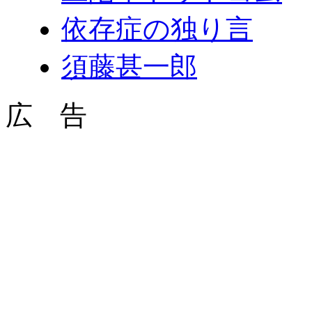
依存症の独り言
須藤甚一郎
広 告