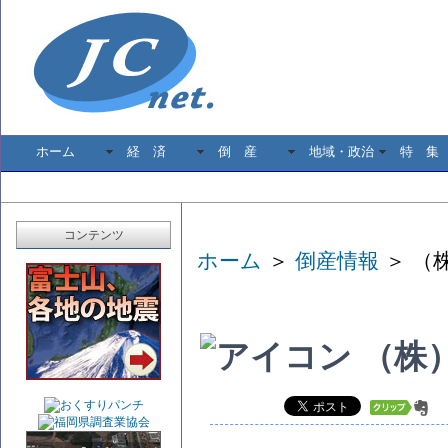
ホーム
経 済
倒 産
地域・政治
特 集
コンテンツ
ホーム
＞
倒産情報
＞ （
（株