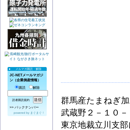
メルマガ購読・解除
JC-NETメールマガジ
ン（企業倒産情報）
購読
解除
群馬産たまねぎ加
読者購読規約
>>
バックナンバー
武蔵野２－１０－
powered by
まぐまぐ！
東京地裁立川支部