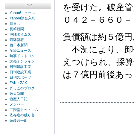
を受けた。破産管
Links
Yahoo!ニュース
０４２－６６０－
Yahoo!談合入札
毎日.jp
長崎新聞
負債額は約５億円
沖縄タイムス
琉球新報
西日本新聞
不況により、卸
産経ニュース
時事ドットコム
えつけられ、採算
読売オンライン
日刊建設工業
は７億円前後あっ
日刊建設工業
日刊スポーツ
ZAK・ZAK
きっこのブログ
敬天新聞
狼魔人日記
メンバー
二階堂ドットコム
依存症の独り言
須藤甚一郎