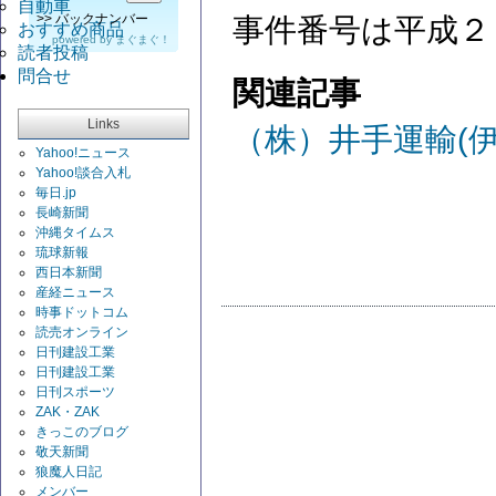
自動車
>>
バックナンバー
事件番号は平成２
おすすめ商品
powered by
まぐまぐ！
読者投稿
問合せ
関連記事
Links
（株）井手運輸(
Yahoo!ニュース
Yahoo!談合入札
毎日.jp
長崎新聞
沖縄タイムス
琉球新報
西日本新聞
産経ニュース
時事ドットコム
読売オンライン
日刊建設工業
日刊建設工業
日刊スポーツ
ZAK・ZAK
きっこのブログ
敬天新聞
狼魔人日記
メンバー