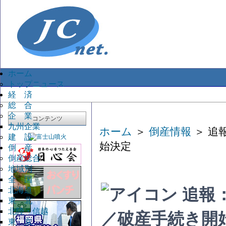
ホーム
トップニュース
経 済
総 合
企 業
コンテンツ
九州企業
ホーム
＞
倒産情報
＞ 追
建 設
始決定
倒 産
倒産総合
地域別
全 国
北海道
追報
東 北
北陸・信越
／破産手続き開
東 京