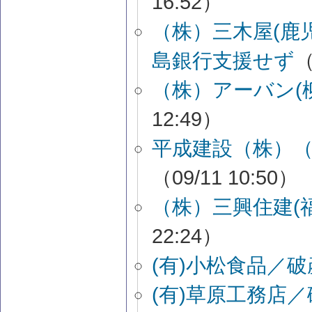
16:52）
（株）三木屋(鹿
島銀行支援せず
（
（株）アーバン(
12:49）
平成建設（株）
（09/11 10:50）
（株）三興住建(
22:24）
(有)小松食品／
(有)草原工務店