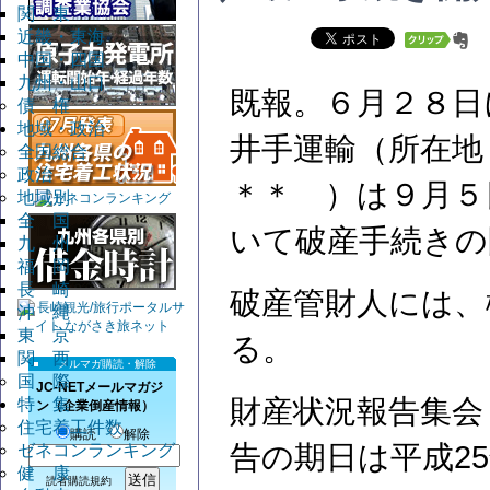
関 東
近畿・東海
中国・四国
九州・山口
既報。６月２８日
債 権
地域・政治
井手運輸（所在地
全国総合
政治
＊＊ ）は９月５
地域別
全 国
いて破産手続きの
九 州
福 岡
長 崎
破産管財人には、
沖 縄
東 京
る。
関 西
メルマガ購読・解除
国 際
JC-NETメールマガジ
財産状況報告集会
特 集
ン（企業倒産情報）
住宅着工件数
購読
解除
告の期日は平成25
ゼネコンランキング
健 康
読者購読規約