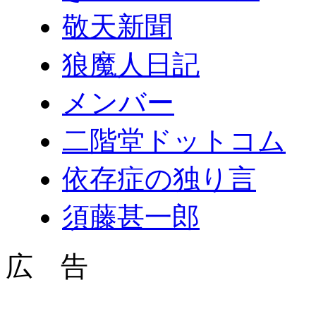
敬天新聞
狼魔人日記
メンバー
二階堂ドットコム
依存症の独り言
須藤甚一郎
広 告