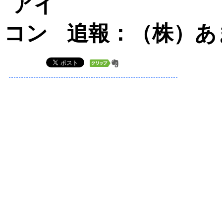
追報：（株）あ