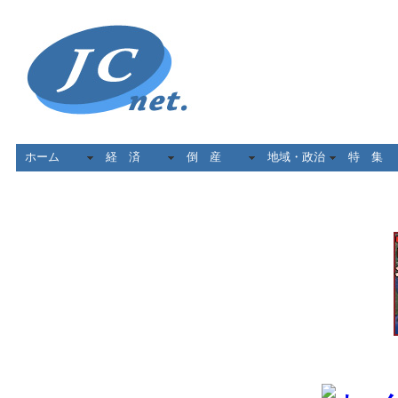
ホーム
経 済
倒 産
地域・政治
特 集