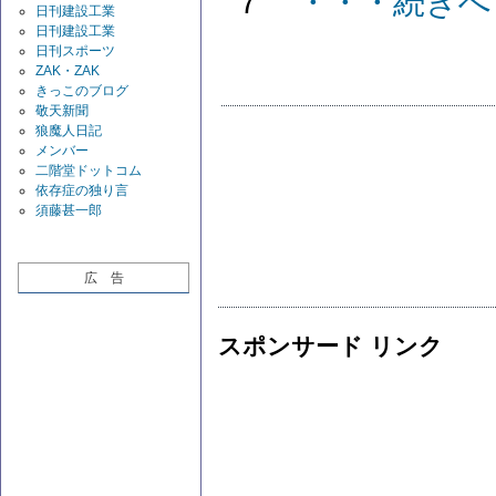
７
・・・続きへ
日刊建設工業
日刊建設工業
日刊スポーツ
ZAK・ZAK
きっこのブログ
敬天新聞
狼魔人日記
メンバー
二階堂ドットコム
依存症の独り言
須藤甚一郎
広 告
スポンサード リンク