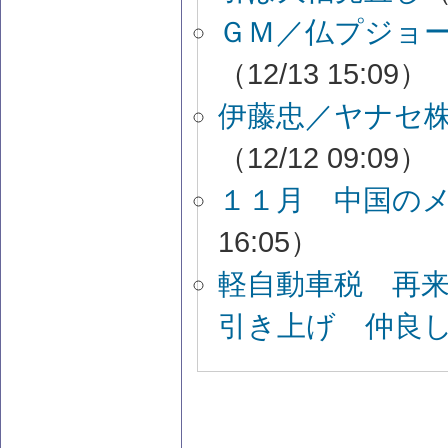
ＧＭ／仏プジョ
（12/13 15:09）
伊藤忠／ヤナセ株
（12/12 09:09）
１１月 中国の
16:05）
軽自動車税 再来
引き上げ 仲良