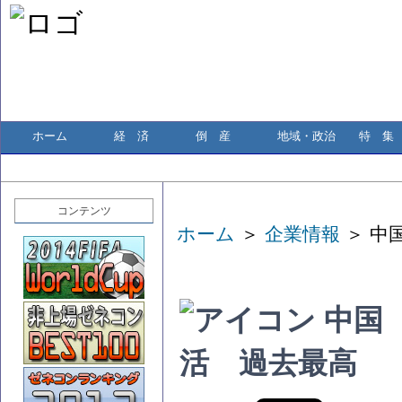
ホーム
経 済
倒 産
地域・政治
特 集
コンテンツ
ホーム
＞
企業情報
＞ 中
中国
活 過去最高