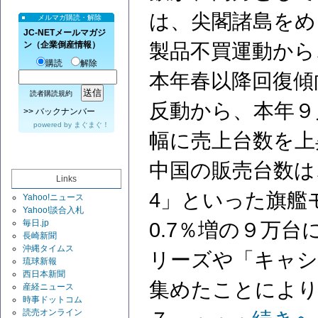
は、尖閣諸島をめ
メルマガ購読・解除
JC-NETメールマガジ
製品不買運動から
ン（企業倒産情報）
購読
解除
本年春以降回復傾
読者購読規約
反動から、本年９
>>
バックナンバー
powered by
まぐまぐ！
幅に売上台数を上
中国の販売台数は
Links
4」といった旗艦
Yahoo!ニュース
Yahoo!談合入札
毎日.jp
0.7％増の９万
長崎新聞
沖縄タイムス
リーズや「キャシ
琉球新報
西日本新聞
集めたことにより
産経ニュース
時事ドットコム
読売オンライン